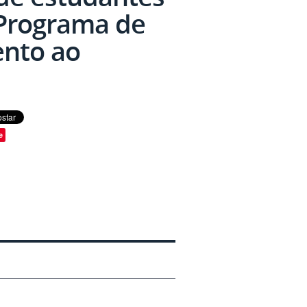
 Programa de
nto ao
e