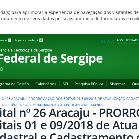
zada(s) para aprimorar a experiência de navegação dos visitantes de
 e tratamento de seus dados pessoais por meio de formulários e coo
ADMINISTRAR S
 busca
3
Ir para o rodapé
4
A+
A
A-
iência e Tecnologia de Sergipe
 Federal de Sergipe
ÃO
grama de Gestão
Calendários
SEI
Pesquisa Pública
Sistemas
Ouv
L Nº 26 ARACAJU - PRORROGAÇÃO DOS EDITAIS 01 E 09/2018 DE ATUALIZAÇÃO CADA
 ASSISTÊNCIA E ACOMPANHAMENTO AO EDUCANDO/PRAAE/IFS
ital nº 26 Aracaju - PRO
itais 01 e 09/2018 de Atua
dastral e Cadastramento 