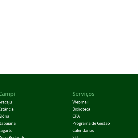
Campi
Serviços
Aracaju
Webmail
Estância
Biblioteca
Glória
CPA
Itabaiana
Programa de Gestão
Lagarto
Calendários
Poço Redondo
SEI