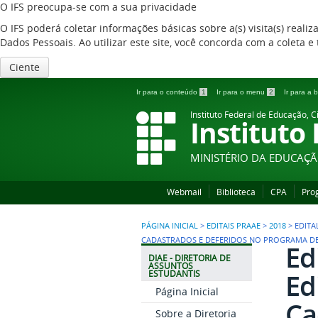
O IFS preocupa-se com a sua privacidade
O IFS poderá coletar informações básicas sobre a(s) visita(s) reali
Dados Pessoais. Ao utilizar este site, você concorda com a coleta
Ciente
Ir para o conteúdo
1
Ir para o menu
2
Ir para a
Instituto Federal de Educação, C
Instituto
MINISTÉRIO DA EDUCAÇ
Webmail
Biblioteca
CPA
Pro
PÁGINA INICIAL
>
EDITAIS PRAAE
>
2018
>
EDITA
CADASTRADOS E DEFERIDOS NO PROGRAMA DE
Ed
DIAE - DIRETORIA DE
ASSUNTOS
Ed
ESTUDANTIS
Página Inicial
Ca
Sobre a Diretoria