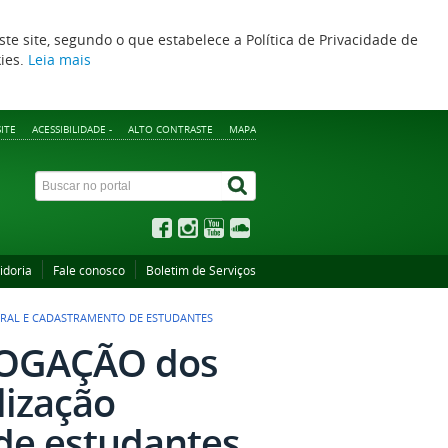
ste site, segundo o que estabelece a Política de Privacidade de
kies.
Leia mais
ITE
ACESSIBILIDADE -
ALTO CONTRASTE
MAPA
idoria
Fale conosco
Boletim de Serviços
STRAL E CADASTRAMENTO DE ESTUDANTES
RROGAÇÃO dos
lização
de estudantes