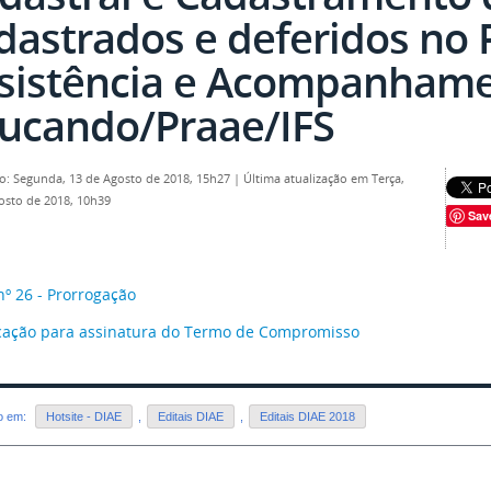
dastrados e deferidos no
sistência e Acompanhame
ucando/Praae/IFS
o: Segunda, 13 de Agosto de 2018, 15h27
|
Última atualização em Terça,
osto de 2018, 10h39
Sav
nº 26 - Prorrogação
ação para assinatura do Termo de Compromisso
do em:
Hotsite - DIAE
,
Editais DIAE
,
Editais DIAE 2018