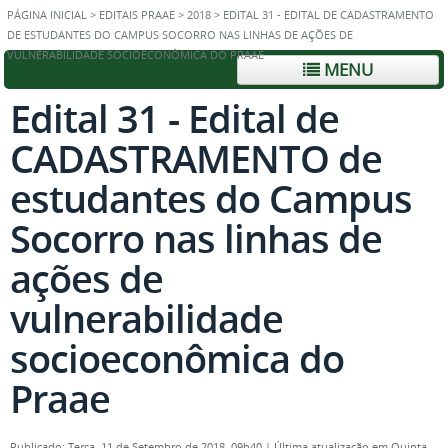
PÁGINA INICIAL
>
EDITAIS PRAAE
>
2018
>
EDITAL 31 - EDITAL DE CADASTRAMENTO
DE ESTUDANTES DO CAMPUS SOCORRO NAS LINHAS DE AÇÕES DE
VULNERABILIDADE SOCIOECONÔMICA DO PRAAE
MENU
Edital 31 - Edital de
CADASTRAMENTO de
estudantes do Campus
Socorro nas linhas de
ações de
vulnerabilidade
socioeconômica do
Praae
Publicado: Terça, 11 de Setembro de 2018, 09h40
|
Última atualização em Quinta,