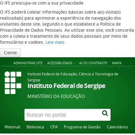
O IFS preocupa-se com a sua privacidade
O IFS poderá coletar informações básicas sobre a(s) visita(s)
realizada(s) para aprimorar a experiência de navegação dos
visitantes deste site, segundo o que estabelece a Política de
Privacidade de Dados Pessoais. Ao utilizar este site, você concorda
com a coleta e tratamento de seus dados pessoais por meio de
formulários e cookies.
Leia mais
Ciente
ADMINISTRAR SITE
ACESSIBILIDADE -
ALTO CONTRASTE
MAPA
A+
A
A-
Instituto Federal de Educação, Ciência e Tecnologia de
Sergipe
Instituto Federal de Sergipe
MINISTÉRIO DA EDUCAÇÃO
Webmail
Biblioteca
CPA
Programa de Gestão
Calendários