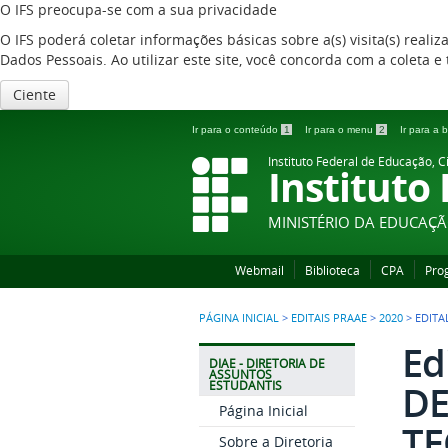
O IFS preocupa-se com a sua privacidade
O IFS poderá coletar informações básicas sobre a(s) visita(s) reali
Dados Pessoais. Ao utilizar este site, você concorda com a coleta
Ciente
Ir para o conteúdo
1
Ir para o menu
2
Ir para a
Instituto Federal de Educação, C
Instituto
MINISTÉRIO DA EDUCAÇ
Webmail
Biblioteca
CPA
Pro
PÁGINA INICIAL
>
EDITAIS PRAAE
>
2020
>
EDITA
Ed
DIAE - DIRETORIA DE
ASSUNTOS
DE
ESTUDANTIS
Página Inicial
TE
Sobre a Diretoria