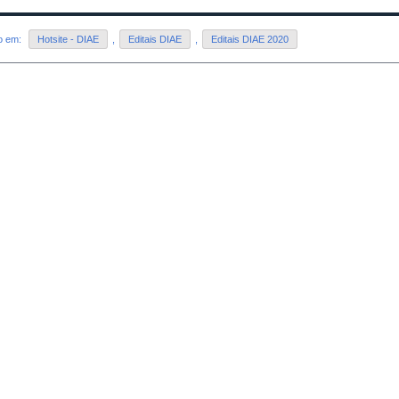
do em:
Hotsite - DIAE
,
Editais DIAE
,
Editais DIAE 2020