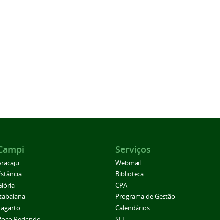
Campi
Serviços
Aracaju
Webmail
Estância
Biblioteca
Glória
CPA
Itabaiana
Programa de Gestão
Lagarto
Calendários
Poço Redondo
SEI