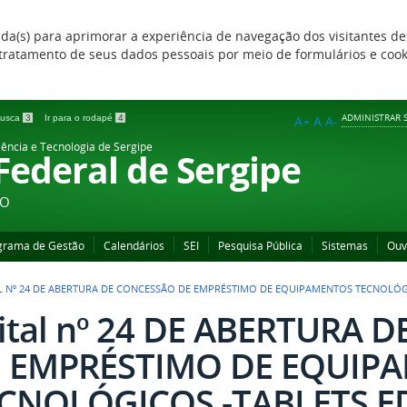
zada(s) para aprimorar a experiência de navegação dos visitantes de
 e tratamento de seus dados pessoais por meio de formulários e coo
ADMINISTRAR S
 busca
3
Ir para o rodapé
4
A+
A
A-
iência e Tecnologia de Sergipe
 Federal de Sergipe
ÃO
grama de Gestão
Calendários
SEI
Pesquisa Pública
Sistemas
Ouv
L Nº 24 DE ABERTURA DE CONCESSÃO DE EMPRÉSTIMO DE EQUIPAMENTOS TECNOLÓG
ital nº 24 DE ABERTURA 
 EMPRÉSTIMO DE EQUIP
CNOLÓGICOS -TABLETS E