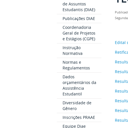
de Assuntos
Estudantis (DIAE)
Publicad
Publicações DIAE
Segunda,
Coordenadoria
Geral de Projetos
e Estágios (CGPE)
Edital
Instrução
Retific
Normativa
Result
Normas e
Regulamentos
Result
Dados
Result
orçamentários da
Assistência
Result
Estudantil
Result
Diversidade de
Gênero
Result
Inscrições PRAAE
Result
Equipe Diae