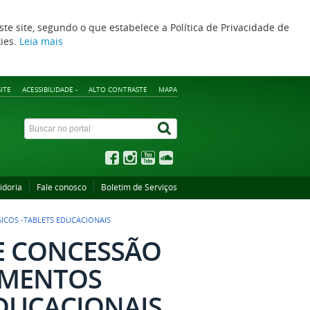
ste site, segundo o que estabelece a Política de Privacidade de
kies.
Leia mais
ITE
ACESSIBILIDADE -
ALTO CONTRASTE
MAPA
idoria
Fale conosco
Boletim de Serviços
ICOS -TABLETS EDUCACIONAIS
DE CONCESSÃO
AMENTOS
DUCACIONAIS