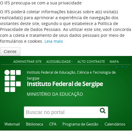
O IFS preocupa-se com a sua privacidade
O IFS poderá coletar informações básicas sobre a(s) visita(s)
realizada(s) para aprimorar a experiência de navegação dos
visitantes deste site, segundo o que estabelece a Política de
Privacidade de Dados Pessoais. Ao utilizar este site, você concorda
com a coleta e tratamento de seus dados pessoais por meio de
formulários e cookies.
Leia mais
Ciente
ADMINISTRAR SITE
ACESSIBILIDADE -
ALTO CONTRASTE
MAPA
A+
A
A-
Instituto Federal de Educação, Ciência e Tecnologia de
Sergipe
Instituto Federal de Sergipe
MINISTÉRIO DA EDUCAÇÃO
Webmail
Biblioteca
CPA
Programa de Gestão
Calendários