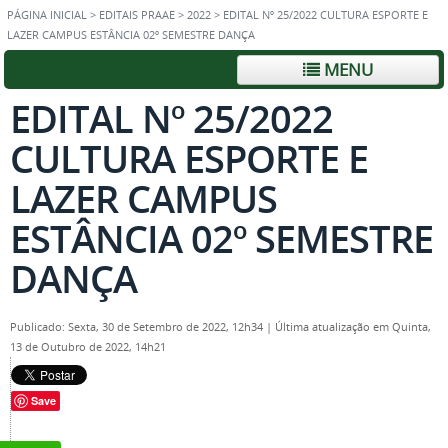
PÁGINA INICIAL
>
EDITAIS PRAAE
>
2022
>
EDITAL Nº 25/2022 CULTURA ESPORTE E
LAZER CAMPUS ESTÂNCIA 02º SEMESTRE DANÇA
MENU
EDITAL Nº 25/2022
CULTURA ESPORTE E
LAZER CAMPUS
ESTÂNCIA 02º SEMESTRE
DANÇA
Publicado: Sexta, 30 de Setembro de 2022, 12h34
|
Última atualização em Quinta,
13 de Outubro de 2022, 14h21
Save