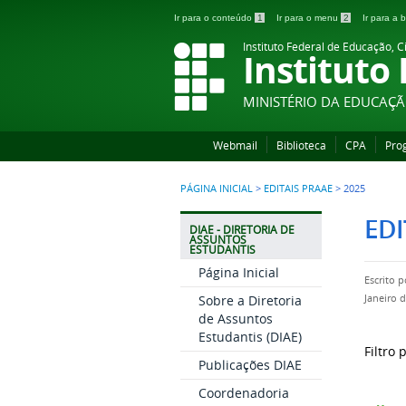
Ir para o conteúdo
1
Ir para o menu
2
Ir para a
Instituto Federal de Educação, C
Instituto
MINISTÉRIO DA EDUCAÇ
Webmail
Biblioteca
CPA
Pro
PÁGINA INICIAL
>
EDITAIS PRAAE
>
2025
EDI
DIAE - DIRETORIA DE
ASSUNTOS
ESTUDANTIS
Página Inicial
Escrito 
Sobre a Diretoria
Janeiro 
de Assuntos
Estudantis (DIAE)
Filtro 
Publicações DIAE
Coordenadoria