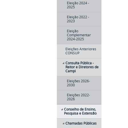
Eleição 2024 -
2025
Eleição 2022 -
2023
Eleição
Complementar
2024-2025
Eleições Anteriores
CONSUP
Consulta Pública -
Reitor e Diretores de
Campi
Eleições 2026-
2030
Eleições 2022-
2026
Conselho de Ensino,
Pesquisa e Extensão
Chamadas Públicas