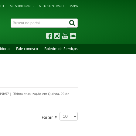
ITE
ACESSIBILIDADE -
ALTO CONTRASTE
MAPA
idoria
Fale conosco
Boletim de Serviços
 19h57
|
Última atualização em Quinta, 29 de
Exibir #