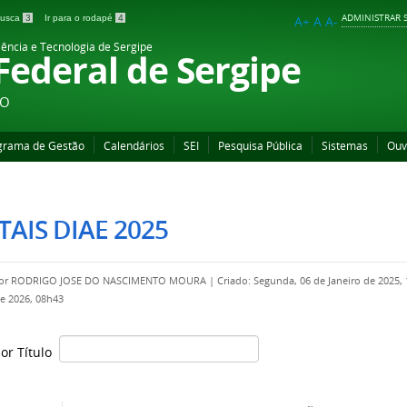
ADMINISTRAR S
 busca
3
Ir para o rodapé
4
A+
A
A-
iência e Tecnologia de Sergipe
 Federal de Sergipe
ÃO
grama de Gestão
Calendários
SEI
Pesquisa Pública
Sistemas
Ouv
TAIS DIAE 2025
por
RODRIGO JOSE DO NASCIMENTO MOURA
|
Criado: Segunda, 06 de Janeiro de 2025,
de 2026, 08h43
por Título