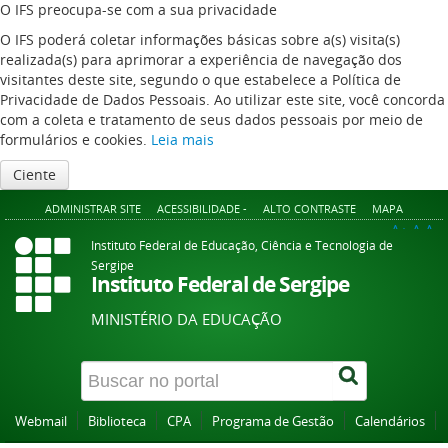
O IFS preocupa-se com a sua privacidade
O IFS poderá coletar informações básicas sobre a(s) visita(s)
realizada(s) para aprimorar a experiência de navegação dos
visitantes deste site, segundo o que estabelece a Política de
Privacidade de Dados Pessoais. Ao utilizar este site, você concorda
com a coleta e tratamento de seus dados pessoais por meio de
formulários e cookies.
Leia mais
Ciente
ADMINISTRAR SITE
ACESSIBILIDADE -
ALTO CONTRASTE
MAPA
A+
A
A-
Instituto Federal de Educação, Ciência e Tecnologia de
Sergipe
Instituto Federal de Sergipe
MINISTÉRIO DA EDUCAÇÃO
Webmail
Biblioteca
CPA
Programa de Gestão
Calendários