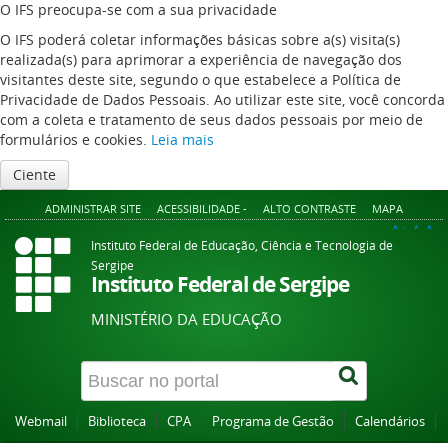
O IFS preocupa-se com a sua privacidade
O IFS poderá coletar informações básicas sobre a(s) visita(s)
realizada(s) para aprimorar a experiência de navegação dos
visitantes deste site, segundo o que estabelece a Política de
Privacidade de Dados Pessoais. Ao utilizar este site, você concorda
com a coleta e tratamento de seus dados pessoais por meio de
formulários e cookies.
Leia mais
Ciente
ADMINISTRAR SITE
ACESSIBILIDADE -
ALTO CONTRASTE
MAPA
A+
A
A-
Instituto Federal de Educação, Ciência e Tecnologia de
Sergipe
Instituto Federal de Sergipe
MINISTÉRIO DA EDUCAÇÃO
Webmail
Biblioteca
CPA
Programa de Gestão
Calendários