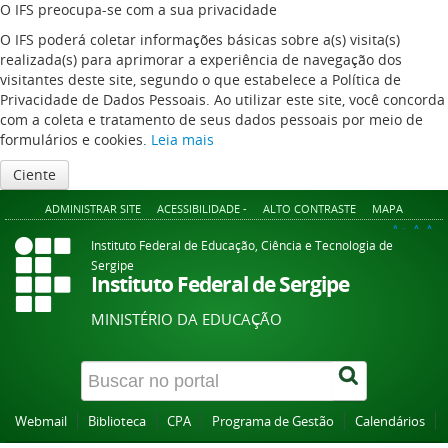
O IFS preocupa-se com a sua privacidade
O IFS poderá coletar informações básicas sobre a(s) visita(s)
realizada(s) para aprimorar a experiência de navegação dos
visitantes deste site, segundo o que estabelece a Política de
Privacidade de Dados Pessoais. Ao utilizar este site, você concorda
com a coleta e tratamento de seus dados pessoais por meio de
formulários e cookies.
Leia mais
Ciente
ADMINISTRAR SITE
ACESSIBILIDADE -
ALTO CONTRASTE
MAPA
A+
A
A-
Instituto Federal de Educação, Ciência e Tecnologia de
Sergipe
Instituto Federal de Sergipe
MINISTÉRIO DA EDUCAÇÃO
Webmail
Biblioteca
CPA
Programa de Gestão
Calendários