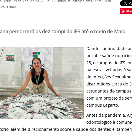
o: Terça, 29 de Abril de 2025, 10h01
|
Última atualização em Quinta, 29 de
025, 11h00
Sav
ana percorrerá os dez campi do IFS até o meio de Maio
Dando continuidade ao
bucal e saúde nutriciona
25, o campus do IFS e
palestras voltadas à s
de Infecções Sexualmen
distribuídos cerca de 3
estudantes do campus.
com um projeto da ser
campus Lagarto.
Antes da pandemia, A
odontológico à comun
tório, além de direcionamento sobre a saúde dos dentes e, também