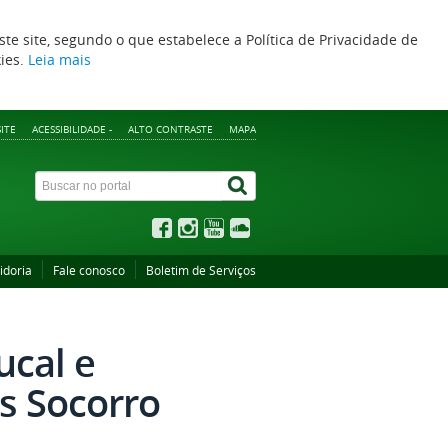
ste site, segundo o que estabelece a Política de Privacidade de
kies.
Leia mais
ITE
ACESSIBILIDADE -
ALTO CONTRASTE
MAPA
idoria
Fale conosco
Boletim de Serviços
ucal e
s Socorro