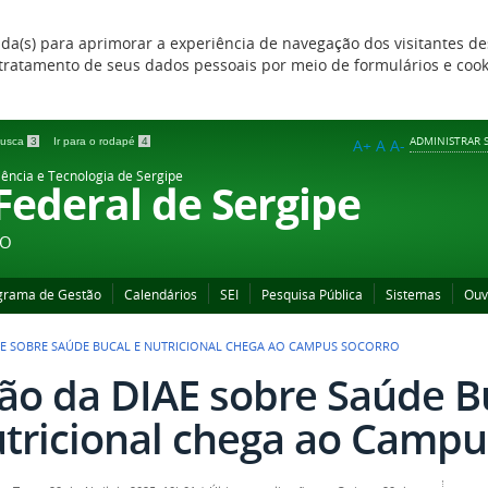
zada(s) para aprimorar a experiência de navegação dos visitantes de
 e tratamento de seus dados pessoais por meio de formulários e coo
ADMINISTRAR S
 busca
3
Ir para o rodapé
4
A+
A
A-
iência e Tecnologia de Sergipe
 Federal de Sergipe
ÃO
grama de Gestão
Calendários
SEI
Pesquisa Pública
Sistemas
Ouv
AE SOBRE SAÚDE BUCAL E NUTRICIONAL CHEGA AO CAMPUS SOCORRO
ão da DIAE sobre Saúde B
tricional chega ao Campu