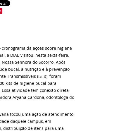
e
 cronograma da ações sobre higiene
l, a DIAE visitou, nesta sexta-feira,
m Nossa Senhora do Socorro. Após
aúde bucal, à nutrição e à prevenção
te Transmissíveis (ISTs), foram
00 kits de higiene bucal para
 Essa atividade tem conexão direta
vidora Aryana Cardona, odontóloga do
ryana tocou uma ação de atendimento
idade daquele campus, em
, distribuição de itens para uma