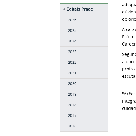
adequa
Editais Praae
dúvida
de ori
2026
A cara
2025
Pró-re
2024
Cardon
2023
Segund
alunos
2022
profis
2021
escuta
2020
"Ações
2019
integr
2018
cuidad
2017
2016