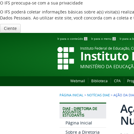
O IFS preocupa-se com a sua privacidade
O IFS poderá coletar informações básicas sobre a(s) visita(s) reali
Dados Pessoais. Ao utilizar este site, você concorda com a coleta
Ciente
Ir para o conteúdo
1
Ir para o menu
2
Ir para a
Instituto Federal de Educação, C
Instituto
MINISTÉRIO DA EDUCAÇ
Webmail
Biblioteca
CPA
Pro
PÁGINA INICIAL
>
NOTÍCIAS DIAE
>
AÇÃO DA DI
Aç
DIAE - DIRETORIA DE
ASSUNTOS
Nu
ESTUDANTIS
Página Inicial
Sobre a Diretoria