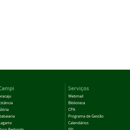
Campi
Serviços
Aracaju
Webmail
Estância
Biblioteca
Glória
CPA
Itabaiana
Programa de Gestão
Lagarto
Calendários
Poço Redondo
SEI