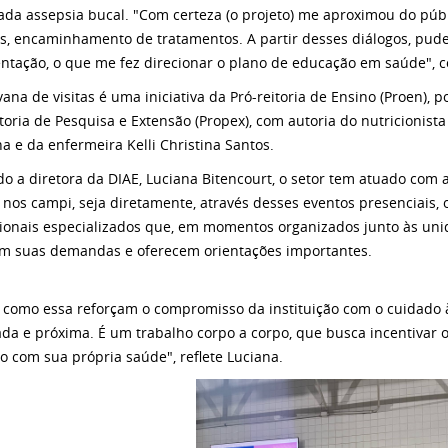
da assepsia bucal. "Com certeza (o projeto) me aproximou do públ
s, encaminhamento de tratamentos. A partir desses diálogos, pude
entação, o que me fez direcionar o plano de educação em saúde", c
vana de visitas é uma iniciativa da Pró-reitoria de Ensino (Proen),
itoria de Pesquisa e Extensão (Propex), com autoria do nutricionista
a e da enfermeira Kelli Christina Santos.
o a diretora da DIAE, Luciana Bitencourt, o setor tem atuado co
 nos campi, seja diretamente, através desses eventos presenciais,
sionais especializados que, em momentos organizados junto às uni
m suas demandas e oferecem orientações importantes.
 como essa reforçam o compromisso da instituição com o cuidado
ada e próxima. É um trabalho corpo a corpo, que busca incentivar 
o com sua própria saúde", reflete Luciana.