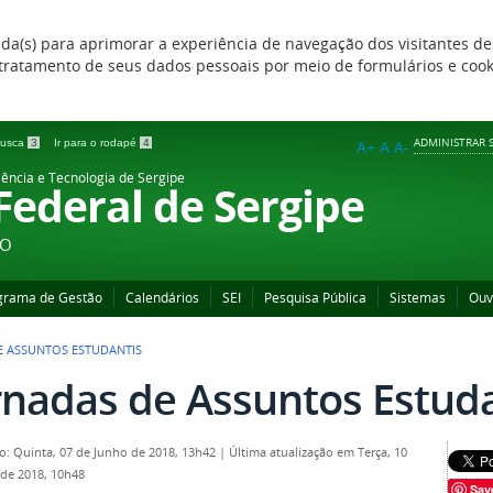
zada(s) para aprimorar a experiência de navegação dos visitantes de
 e tratamento de seus dados pessoais por meio de formulários e coo
ADMINISTRAR S
 busca
3
Ir para o rodapé
4
A+
A
A-
iência e Tecnologia de Sergipe
 Federal de Sergipe
ÃO
grama de Gestão
Calendários
SEI
Pesquisa Pública
Sistemas
Ouv
E ASSUNTOS ESTUDANTIS
rnadas de Assuntos Estud
o: Quinta, 07 de Junho de 2018, 13h42
|
Última atualização em Terça, 10
 de 2018, 10h48
Sav