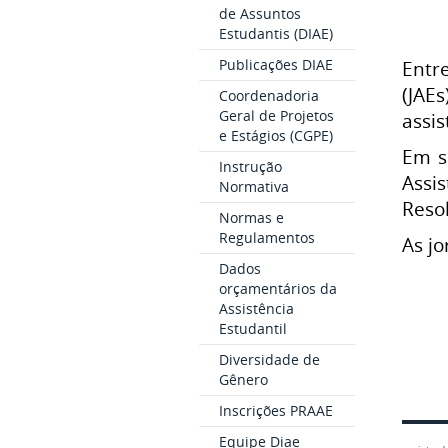
de Assuntos
Estudantis (DIAE)
Publicações DIAE
Entr
(JAE
Coordenadoria
Geral de Projetos
assis
e Estágios (CGPE)
Em s
Instrução
Assi
Normativa
Reso
Normas e
Regulamentos
As jo
Dados
orçamentários da
Assistência
Estudantil
Diversidade de
Gênero
Inscrições PRAAE
Equipe Diae