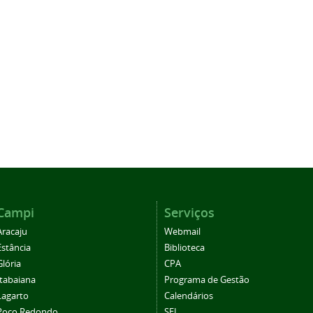
Campi
Serviços
Aracaju
Webmail
Estância
Biblioteca
Glória
CPA
Itabaiana
Programa de Gestão
Lagarto
Calendários
Poço Redondo
SEI