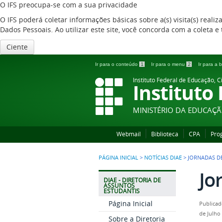
O IFS preocupa-se com a sua privacidade
O IFS poderá coletar informações básicas sobre a(s) visita(s) reali
Dados Pessoais. Ao utilizar este site, você concorda com a coleta
Ciente
Ir para o conteúdo
1
Ir para o menu
2
Ir para a
Instituto Federal de Educação, C
Instituto
MINISTÉRIO DA EDUCAÇ
Webmail
Biblioteca
CPA
Pro
PÁGINA INICIAL
>
NOTÍCIAS DIAE
>
JORNADAS D
Jo
DIAE - DIRETORIA DE
ASSUNTOS
ESTUDANTIS
Página Inicial
Publicad
de Julho
Sobre a Diretoria