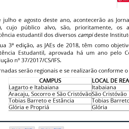
e julho e agosto deste ano, acontecerão as Jorn
s), cujo público alvo, são, prioritamente, os
tência estudantil dos diversos
campi
deste Institu
ua 3ª edição, as JAEs de 2018, têm como objetivo
stência Estudantil, aprovada há um ano pelo C
lução nº 37/2017/CS/IFS.
rnadas serão regionais e se realizarão conforme o
CAMPUS
LOCAL DE RE
Lagarto e Itabaiana
Itabaiana
Aracaju, Socorro e São Cristóvão
São Cristóvão
Tobias Barreto e Estância
Tobias Barret
Glória e Propriá
Glória