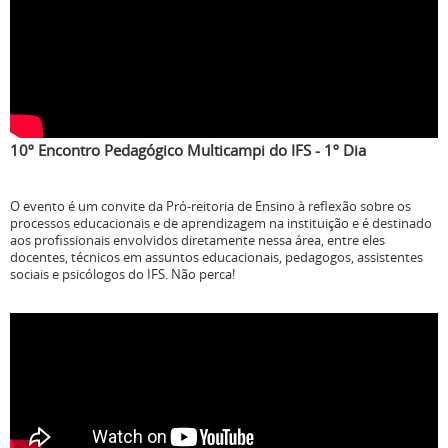
10º Encontro Pedagógico Multicampi do IFS - 1º Dia
O evento é um convite da Pró-reitoria de Ensino à reflexão sobre os
processos educacionais e de aprendizagem na instituição e é destinado
aos profissionais envolvidos diretamente nessa área, entre eles
docentes, técnicos em assuntos educacionais, pedagogos, assistentes
sociais e psicólogos do IFS. Não perca!