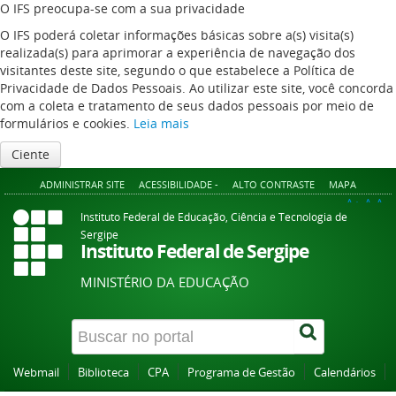
O IFS preocupa-se com a sua privacidade
O IFS poderá coletar informações básicas sobre a(s) visita(s)
realizada(s) para aprimorar a experiência de navegação dos
visitantes deste site, segundo o que estabelece a Política de
Privacidade de Dados Pessoais. Ao utilizar este site, você concorda
com a coleta e tratamento de seus dados pessoais por meio de
formulários e cookies.
Leia mais
Ciente
ADMINISTRAR SITE
ACESSIBILIDADE -
ALTO CONTRASTE
MAPA
A+
A
A-
Instituto Federal de Educação, Ciência e Tecnologia de
Sergipe
Instituto Federal de Sergipe
MINISTÉRIO DA EDUCAÇÃO
Webmail
Biblioteca
CPA
Programa de Gestão
Calendários