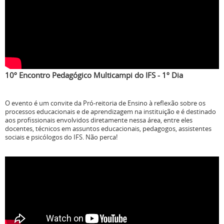
10º Encontro Pedagógico Multicampi do IFS - 1º Dia
O evento é um convite da Pró-reitoria de Ensino à reflexão sobre os
processos educacionais e de aprendizagem na instituição e é destinado
aos profissionais envolvidos diretamente nessa área, entre eles
docentes, técnicos em assuntos educacionais, pedagogos, assistentes
sociais e psicólogos do IFS. Não perca!