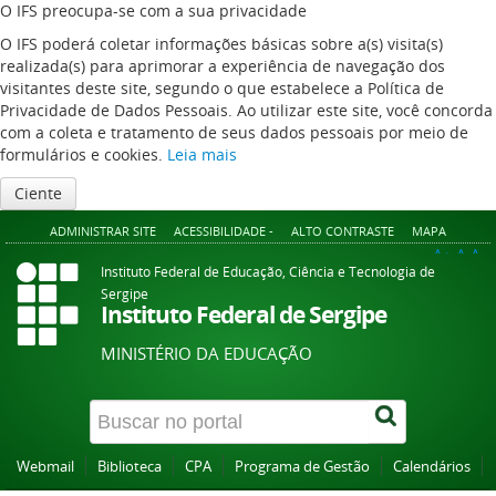
O IFS preocupa-se com a sua privacidade
O IFS poderá coletar informações básicas sobre a(s) visita(s)
realizada(s) para aprimorar a experiência de navegação dos
visitantes deste site, segundo o que estabelece a Política de
Privacidade de Dados Pessoais. Ao utilizar este site, você concorda
com a coleta e tratamento de seus dados pessoais por meio de
formulários e cookies.
Leia mais
Ciente
ADMINISTRAR SITE
ACESSIBILIDADE -
ALTO CONTRASTE
MAPA
A+
A
A-
Instituto Federal de Educação, Ciência e Tecnologia de
Sergipe
Instituto Federal de Sergipe
MINISTÉRIO DA EDUCAÇÃO
Webmail
Biblioteca
CPA
Programa de Gestão
Calendários