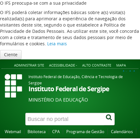
O IFS preocupa-se com a sua privacidade
O IFS poderá coletar informações básicas sobre a(s) visita(s)
realizada(s) para aprimorar a experiência de navegação dos
visitantes deste site, segundo o que estabelece a Política de
Privacidade de Dados Pessoais. Ao utilizar este site, você concorda
com a coleta e tratamento de seus dados pessoais por meio de
formulários e cookies.
Leia mais
Ciente
ADMINISTRAR SITE
ACESSIBILIDADE -
ALTO CONTRASTE
MAPA
A+
A
A-
Instituto Federal de Educação, Ciência e Tecnologia de
Sergipe
Instituto Federal de Sergipe
MINISTÉRIO DA EDUCAÇÃO
Webmail
Biblioteca
CPA
Programa de Gestão
Calendários