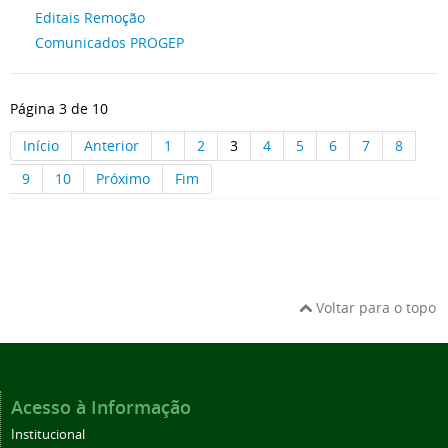
Editais Remoção
Comunicados PROGEP
Página 3 de 10
Início
Anterior
1
2
3
4
5
6
7
8
9
10
Próximo
Fim
Voltar para o topo
Acesso à Informação
Institucional