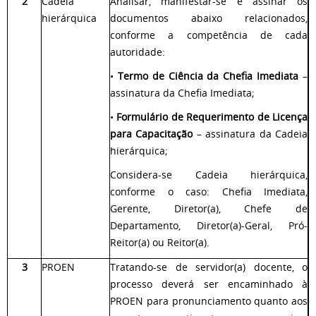
2
Cadeia
Analisar, manifestar-se e assinar os
hierárquica
documentos abaixo relacionados,
conforme a competência de cada
autoridade:
•
Termo de Ciência da Chefia Imediata
–
assinatura da Chefia Imediata;
•
Formulário de Requerimento de Licença
para Capacitação
– assinatura da Cadeia
hierárquica;
Considera-se Cadeia hierárquica,
conforme o caso: Chefia Imediata,
Gerente, Diretor(a), Chefe de
Departamento, Diretor(a)-Geral, Pró-
Reitor(a) ou Reitor(a).
3
PROEN
Tratando-se de servidor(a) docente, o
processo deverá ser encaminhado à
PROEN para pronunciamento quanto aos