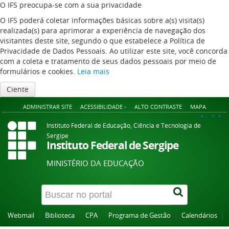
O IFS preocupa-se com a sua privacidade
O IFS poderá coletar informações básicas sobre a(s) visita(s)
realizada(s) para aprimorar a experiência de navegação dos
visitantes deste site, segundo o que estabelece a Política de
Privacidade de Dados Pessoais. Ao utilizar este site, você concorda
com a coleta e tratamento de seus dados pessoais por meio de
formulários e cookies.
Leia mais
Ciente
ADMINISTRAR SITE
ACESSIBILIDADE -
ALTO CONTRASTE
MAPA
A+
A
A-
Instituto Federal de Educação, Ciência e Tecnologia de
Sergipe
Instituto Federal de Sergipe
MINISTÉRIO DA EDUCAÇÃO
Webmail
Biblioteca
CPA
Programa de Gestão
Calendários