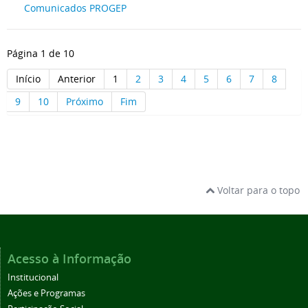
Comunicados PROGEP
Página 1 de 10
Início
Anterior
1
2
3
4
5
6
7
8
9
10
Próximo
Fim
Voltar para o topo
Acesso à Informação
Institucional
Ações e Programas