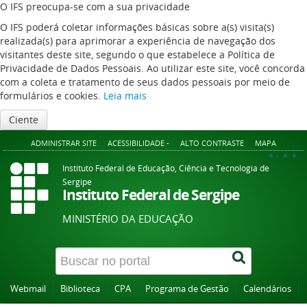
O IFS preocupa-se com a sua privacidade
O IFS poderá coletar informações básicas sobre a(s) visita(s)
realizada(s) para aprimorar a experiência de navegação dos
visitantes deste site, segundo o que estabelece a Política de
Privacidade de Dados Pessoais. Ao utilizar este site, você concorda
com a coleta e tratamento de seus dados pessoais por meio de
formulários e cookies.
Leia mais
Ciente
ADMINISTRAR SITE
ACESSIBILIDADE -
ALTO CONTRASTE
MAPA
A+
A
A-
Instituto Federal de Educação, Ciência e Tecnologia de
Sergipe
Instituto Federal de Sergipe
MINISTÉRIO DA EDUCAÇÃO
Webmail
Biblioteca
CPA
Programa de Gestão
Calendários