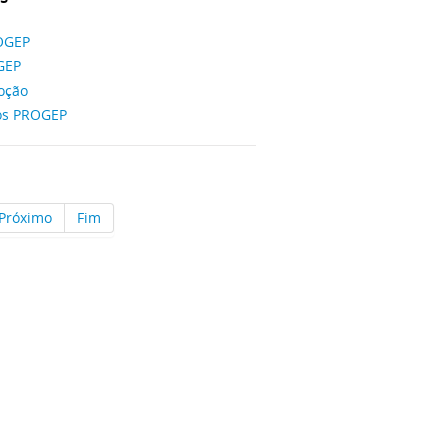
ROGEP
GEP
oção
os PROGEP
Próximo
Fim