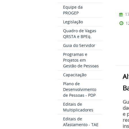
Equipe da
PROGEP
17
Legislação
1
Quadro de Vagas
QRSTA e BPEq.
Guia do Servidor
Programas e
Projetos em
Gestão de Pessoas
Capacitação
A
Plano de
B
Desenvolvimento
de Pessoas - PDP
Gu
Editais de
da
Multiplicadores
e 
Editais de
re
Afastamento - TAE
in