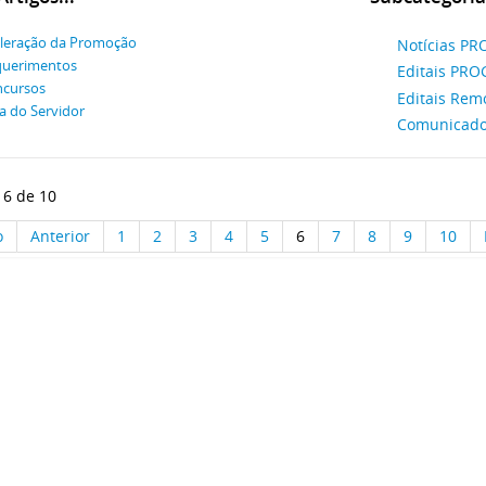
leração da Promoção
Notícias P
querimentos
Editais PRO
cursos
Editais Rem
a do Servidor
Comunicad
 6 de 10
o
Anterior
1
2
3
4
5
6
7
8
9
10