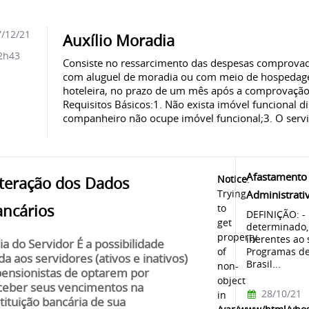
/12/21
Auxílio Moradia
2h43
Consiste no ressarcimento das despesas comprovad
com aluguel de moradia ou com meio de hospedag
hoteleira, no prazo de um mês após a comprovação 
Requisitos Básicos:1. Não exista imóvel funcional d
companheiro não ocupe imóvel funcional;3. O servi
Afastamento 
Notice
:
lteração dos Dados
Trying
Administrati
ancários
to
DEFINIÇÃO: -
get
determinado, 
property
inerentes ao 
ia do Servidor É a possibilidade
Programas de
of
da aos servidores (ativos e inativos)
Brasil...
non-
pensionistas de optarem por
object
ceber seus vencimentos na
28/10/21
in
stituição bancária de sua