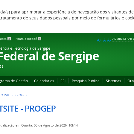
zada(s) para aprimorar a experiência de navegação dos visitantes de
 e tratamento de seus dados pessoais por meio de formulários e coo
ADMINISTRAR S
 busca
3
Ir para o rodapé
4
A+
A
A-
iência e Tecnologia de Sergipe
 Federal de Sergipe
ÃO
grama de Gestão
Calendários
SEI
Pesquisa Pública
Sistemas
Ouv
HOTSITE - PROGEP
SITE - PROGEP
tualização em Quarta, 05 de Agosto de 2026, 10h14