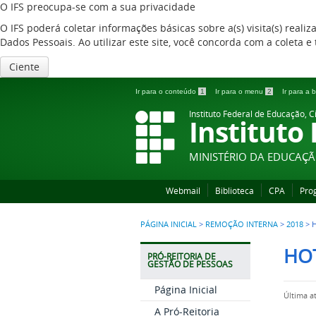
O IFS preocupa-se com a sua privacidade
O IFS poderá coletar informações básicas sobre a(s) visita(s) reali
Dados Pessoais. Ao utilizar este site, você concorda com a coleta
Ciente
Ir para o conteúdo
1
Ir para o menu
2
Ir para a
Instituto Federal de Educação, C
Instituto
MINISTÉRIO DA EDUCAÇ
Webmail
Biblioteca
CPA
Pro
PÁGINA INICIAL
>
REMOÇÃO INTERNA
>
2018
>
HOT
PRÓ-REITORIA DE
GESTÃO DE PESSOAS
Página Inicial
Última a
A Pró-Reitoria