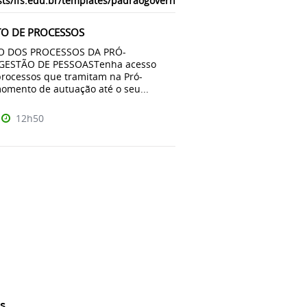
ts/ifs.edu.br/templates/padraogoverno01/html/com_content/categ
O DE PROCESSOS
 DOS PROCESSOS DA PRÓ-
 GESTÃO DE PESSOASTenha acesso
processos que tramitam na Pró-
momento de autuação até o seu...
12h50
s