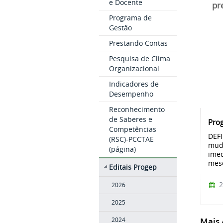
e Docente
pr
Programa de
Gestão
Prestando Contas
Pesquisa de Clima
Organizacional
Indicadores de
Desempenho
Reconhecimento
de Saberes e
Prog
Competências
DEFI
(RSC)-PCCTAE
mud
(página)
imed
mese
Editais Progep
2
2026
2025
Mais A
2024