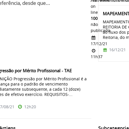
/var/www/html/vhos
eferência, desde que...
on
line
MAPEAMENT
100
MAPEAMENTO
não
REITORIA DE
publicado
ao fluxo dos 
Reitoria, do 
17/12/21
16/12/21
11h37
ressão por Mérito Profissional - TAE
NIÇÃO Progressão por Mérito Profissional é a
ança para o padrão de vencimento
iatamente subsequente, a cada 12 (doze)
s de efetivo exercício. REQUISITOS-...
7/08/21
12h20
rtigos...
Subcategoria