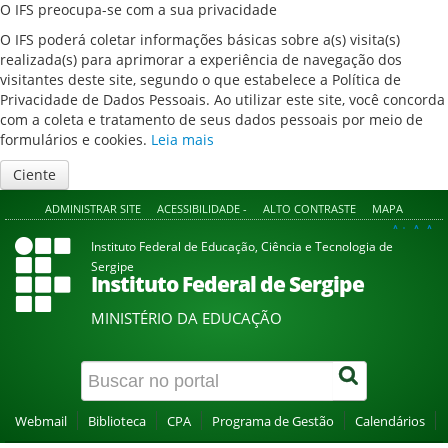
O IFS preocupa-se com a sua privacidade
O IFS poderá coletar informações básicas sobre a(s) visita(s)
realizada(s) para aprimorar a experiência de navegação dos
visitantes deste site, segundo o que estabelece a Política de
Privacidade de Dados Pessoais. Ao utilizar este site, você concorda
com a coleta e tratamento de seus dados pessoais por meio de
formulários e cookies.
Leia mais
Ciente
ADMINISTRAR SITE
ACESSIBILIDADE -
ALTO CONTRASTE
MAPA
A+
A
A-
Instituto Federal de Educação, Ciência e Tecnologia de
Sergipe
Instituto Federal de Sergipe
MINISTÉRIO DA EDUCAÇÃO
Webmail
Biblioteca
CPA
Programa de Gestão
Calendários