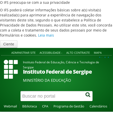
O IFS preocupa-se com a sua privacidade
O IFS poderá coletar informações básicas sobre a(s) visita(s)
realizada(s) para aprimorar a experiência de navegação dos
visitantes deste site, segundo o que estabelece a Política de
Privacidade de Dados Pessoais. Ao utilizar este site, você concorda
com a coleta e tratamento de seus dados pessoais por meio de
formulários e cookies.
Leia mais
Ciente
ADMINISTRAR SITE
ACESSIBILIDADE -
ALTO CONTRASTE
MAPA
A+
A
A-
Instituto Federal de Educação, Ciência e Tecnologia de
Sergipe
Instituto Federal de Sergipe
MINISTÉRIO DA EDUCAÇÃO
Webmail
Biblioteca
CPA
Programa de Gestão
Calendários