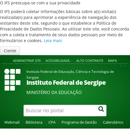
O IFS preocupa-se com a sua privacidade
O IFS poderá coletar informações básicas sobre a(s) visita(s)
realizada(s) para aprimorar a experiência de navegação dos
visitantes deste site, segundo o que estabelece a Política de
Privacidade de Dados Pessoais. Ao utilizar este site, você concorda
com a coleta e tratamento de seus dados pessoais por meio de
formulários e cookies.
Leia mais
Ciente
ADMINISTRAR SITE
ACESSIBILIDADE -
ALTO CONTRASTE
MAPA
A+
A
A-
Instituto Federal de Educação, Ciência e Tecnologia de
Sergipe
Instituto Federal de Sergipe
MINISTÉRIO DA EDUCAÇÃO
Webmail
Biblioteca
CPA
Programa de Gestão
Calendários