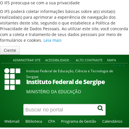
O IFS preocupa-se com a sua privacidade
O IFS poderá coletar informações básicas sobre a(s) visita(s)
realizada(s) para aprimorar a experiência de navegação dos
visitantes deste site, segundo o que estabelece a Política de
Privacidade de Dados Pessoais. Ao utilizar este site, você concorda
com a coleta e tratamento de seus dados pessoais por meio de
formulários e cookies.
Leia mais
Ciente
ADMINISTRAR SITE
ACESSIBILIDADE -
ALTO CONTRASTE
MAPA
A+
A
A-
Instituto Federal de Educação, Ciência e Tecnologia de
Sergipe
Instituto Federal de Sergipe
MINISTÉRIO DA EDUCAÇÃO
Webmail
Biblioteca
CPA
Programa de Gestão
Calendários