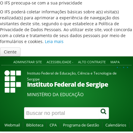
O IFS preocupa-se com a sua privacidade
O IFS poderá coletar informações básicas sobre a(s) visita(s)
realizada(s) para aprimorar a experiência de navegação dos
visitantes deste site, segundo o que estabelece a Política de
Privacidade de Dados Pessoais. Ao utilizar este site, você concorda
com a coleta e tratamento de seus dados pessoais por meio de
formulários e cookies.
Leia mais
Ciente
ADMINISTRAR SITE
ACESSIBILIDADE -
ALTO CONTRASTE
MAPA
A+
A
A-
Instituto Federal de Educação, Ciência e Tecnologia de
Sergipe
Instituto Federal de Sergipe
MINISTÉRIO DA EDUCAÇÃO
Webmail
Biblioteca
CPA
Programa de Gestão
Calendários