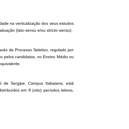
dade na verticalização dos seus estudos
uação (lato-sensu e/ou stricto-sensu).
vés de Processo Seletivo, regulado por
dos pelos candidatos, no Ensino Médio ou
equivalente.
l de Sergipe, Campus Itabaiana, está
stribuídos em 8 (oito) períodos letivos,