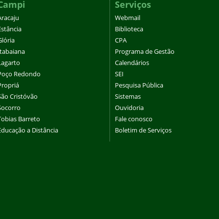
Campi
Serviços
Aracaju
Webmail
Estância
Biblioteca
Glória
CPA
Itabaiana
Programa de Gestão
Lagarto
Calendários
Poço Redondo
SEI
Propriá
Pesquisa Pública
São Cristóvão
Sistemas
Socorro
Ouvidoria
Tobias Barreto
Fale conosco
Educação a Distância
Boletim de Serviços