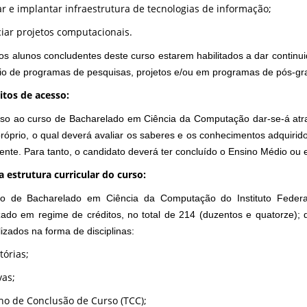
ar e implantar infraestrutura de tecnologias de informação;
iar projetos computacionais.
os alunos concludentes deste curso estarem habilitados a dar continui
io de programas de pesquisas, projetos e/ou em programas de pós-grad
itos de acesso:
so ao curso de Bacharelado em Ciência da Computação dar-se-á atra
próprio, o qual deverá avaliar os saberes e os conhecimentos adquiri
ente. Para tanto, o candidato deverá ter concluído o Ensino Médio ou 
a estrutura curricular do curso:
o de Bacharelado em Ciência da Computação do Instituto Federa
ado em regime de créditos, no total de 214 (duzentos e quatorze); di
lizados na forma de disciplinas:
tórias;
vas;
ho de Conclusão de Curso (TCC);