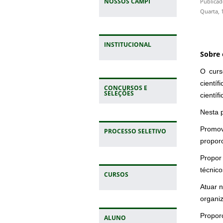
NOSSOS CAMPI
Publicad
Quarta, 
INSTITUCIONAL
Sobre 
O curs
cientí
CONCURSOS E
SELEÇÕES
científ
Nesta p
Promov
PROCESSO SELETIVO
proporc
Propor
técnic
CURSOS
Atuar 
organi
Propor
ALUNO