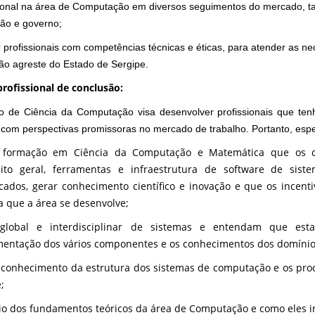
sional na área de Computação em diversos seguimentos do mercado, tais
ão e governo;
 profissionais com competências técnicas e éticas, para atender as
ião agreste do Estado de Sergipe.
 profissional de conclusão:
o de Ciência da Computação visa desenvolver profissionais que te
 com perspectivas promissoras no mercado de trabalho. Portanto, esp
a formação em Ciência da Computação e Matemática que os ca
sito geral, ferramentas e infraestrutura de software de si
ados, gerar conhecimento científico e inovação e que os incen
 que a área se desenvolve;
 global e interdisciplinar de sistemas e entendam que est
entação dos vários componentes e os conhecimentos dos domínios
conhecimento da estrutura dos sistemas de computação e os proc
;
o dos fundamentos teóricos da área de Computação e como eles inf