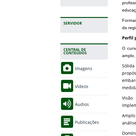
profis
educaç
Formar
SERVIDOR
da reg
Perfil
O curs
CENTRAL DE
CONTEÚDOS
amplo,
Sólid
Imagens
propó
embarc
Vídeos
medida
Visão
Áudios
implem
Amplo 
Publicações
análise
Domíni