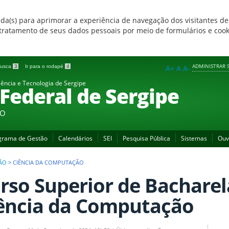
zada(s) para aprimorar a experiência de navegação dos visitantes de
 e tratamento de seus dados pessoais por meio de formulários e coo
ADMINISTRAR S
 busca
3
Ir para o rodapé
4
A+
A
A-
iência e Tecnologia de Sergipe
 Federal de Sergipe
ÃO
grama de Gestão
Calendários
SEI
Pesquisa Pública
Sistemas
Ouv
ÃO
>
CIÊNCIA DA COMPUTAÇÃO
rso Superior de Bachare
ência da Computação