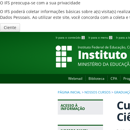
O IFS preocupa-se com a sua privacidade
O IFS poderá coletar informações básicas sobre a(s) visita(s) reali
Dados Pessoais. Ao utilizar este site, você concorda com a coleta
Ciente
Ir para o conteúdo
1
Ir para o menu
2
Ir para a
Instituto Federal de Educação, C
Instituto
MINISTÉRIO DA EDUCAÇ
Webmail
Biblioteca
CPA
Pro
PÁGINA INICIAL
>
NOSSOS CURSOS
>
GRADUAÇ
Cu
ACESSO À
INFORMAÇÃO
Ci