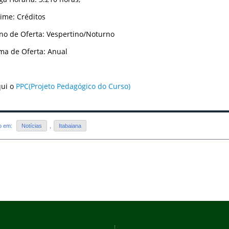
gime: Créditos
rno de Oferta: Vespertino/Noturno
rma de Oferta: Anual
qui o
PPC(Projeto Pedagógico do Curso)
do em:
Notícias
,
Itabaiana