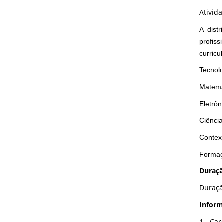
Ativid
A dist
profis
curric
Tecnol
Matemá
Eletrôn
Ciência
Context
Formaç
Duraçã
Duraçã
Inform
1 - Ca