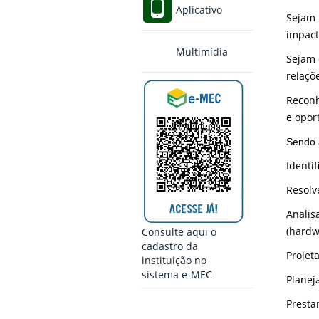
Aplicativo
Sejam 
impact
Multimídia
Sejam 
relaçõ
Reconh
e opor
Sendo a
Identi
Resolv
Analis
(hardw
Consulte aqui o
cadastro da
Projet
instituição no
sistema e-MEC
Planej
Presta