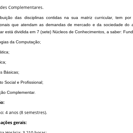
ades Complementares.
ribuição das disciplinas contidas na sua matriz curricular, tem po
sionais que atendam as demandas de mercado e da sociedade do ag
ular está dividida em 7 (sete) Núcleos de Conhecimentos, a saber: F
ogias da Computação;
tica;
ica;
s Básicas;
o Social e Profissional;
ão Complementar.
o:
o: 4 anos (8 semestres).
ações gerais:
rga Horária: 3.210 horas;