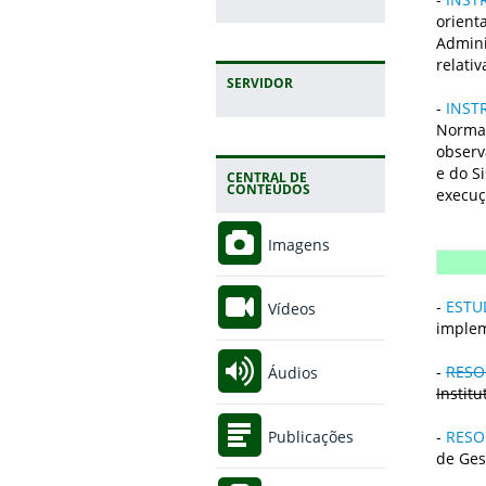
orient
Admini
relati
SERVIDOR
-
INST
Normat
observ
e do S
CENTRAL DE
CONTEÚDOS
execuç
Imagens
-
ESTU
Vídeos
implem
-
RESOL
Áudios
Instit
-
RESO
Publicações
de Ges