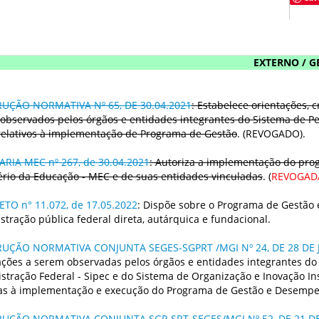
EXTERNO / G
RUÇÃO NORMATIVA Nº 65, DE 30.04.2021
: Estabelece orientações, 
observados pelos órgãos e entidades integrantes do Sistema de Pes
relativos à implementação de Programa de Gestão
. (REVOGADO).
RIA MEC nº 267, de 30.04.2021
: Autoriza a implementação do pro
ério da Educação - MEC e de suas entidades vinculadas
. (
REVOGAD
TO n° 11.072, de 17.05.2022
: Dispõe sobre o Programa de Gestão
stração pública federal direta, autárquica e fundacional.
RUÇÃO NORMATIVA CONJUNTA SEGES-SGPRT /MGI Nº 24, DE 28 DE 
ações a serem observadas pelos órgãos e entidades integrantes do 
stração Federal - Sipec e do Sistema de Organização e Inovação Ins
vas à implementação e execução do Programa de Gestão e Desempe
RUÇÃO NORMATIVA CONJUNTA SGP-SRT-SEGES/MGI Nº 52, DE 21 D