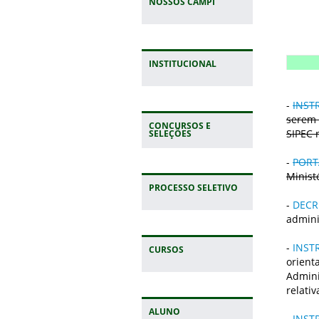
NOSSOS CAMPI
INSTITUCIONAL
-
INST
serem 
CONCURSOS E
SIPEC 
SELEÇÕES
-
PORTA
Minist
PROCESSO SELETIVO
-
DECRE
admini
-
INST
CURSOS
orient
Admini
relati
ALUNO
-
INST