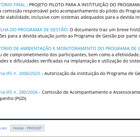
TÓRIO FINAL
: PROJETO PILOTO PARA A INSTITUIÇÃO DO PROGRAMA D
da comissão responsável pelo acompanhamento do piloto do Progra
 de viabilidade, inclusive com sistemas adequados para a devida i
ILHA DO PROGRAMA DE GESTÃO
: O documento traz um breve histó
ões para a devida atuação junto ao Programa de Gestão por parte 
TÓRIO DE AMBIENTAÇÃO E MONITORAMENTO DO PROGRAMA DE 
u de comprometimento dos participantes, bem como a efetividade, o
dades e dificuldades verificadas na implantação e utilização do sis
ria IFS n. 2006/2025
- Autorização da instituição do Programa de 
ria IFS n. 280/2026
- Comissão de Acompanhamento e Assessoramen
penho (PGD).
do em:
Hotsite - PROGEP