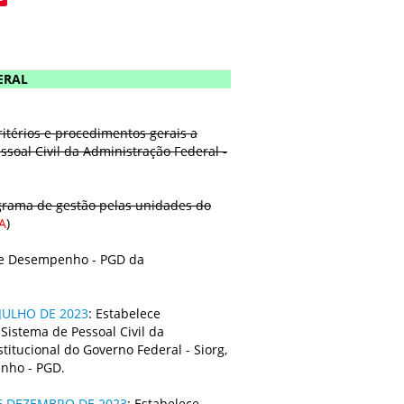
ERAL
critérios e procedimentos gerais a
soal Civil da Administração Federal -
grama de gestão pelas unidades do
A
)
 e Desempenho - PGD da
JULHO DE 2023
: Estabelece
Sistema de Pessoal Civil da
titucional do Governo Federal - Siorg,
nho - PGD.
E DEZEMBRO DE 2023
: Estabelece