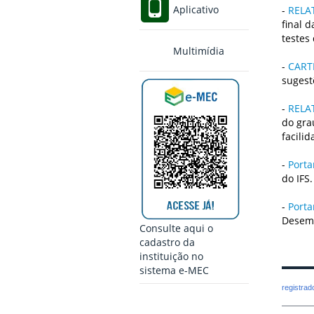
Aplicativo
-
RELA
final 
testes
Multimídia
-
CART
sugest
-
RELA
do gra
facili
-
Porta
do IFS.
-
Porta
Desem
Consulte aqui o
cadastro da
instituição no
sistema e-MEC
registra