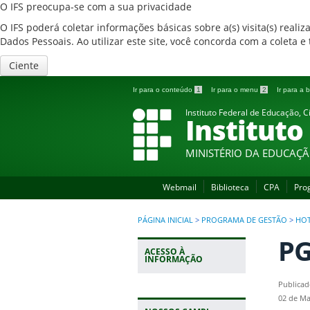
O IFS preocupa-se com a sua privacidade
O IFS poderá coletar informações básicas sobre a(s) visita(s) reali
Dados Pessoais. Ao utilizar este site, você concorda com a coleta
Ciente
Ir para o conteúdo
1
Ir para o menu
2
Ir para a
Instituto Federal de Educação, C
Instituto
MINISTÉRIO DA EDUCAÇ
Webmail
Biblioteca
CPA
Pro
PÁGINA INICIAL
>
PROGRAMA DE GESTÃO
>
HOT
PG
ACESSO À
INFORMAÇÃO
Publicad
02 de Ma