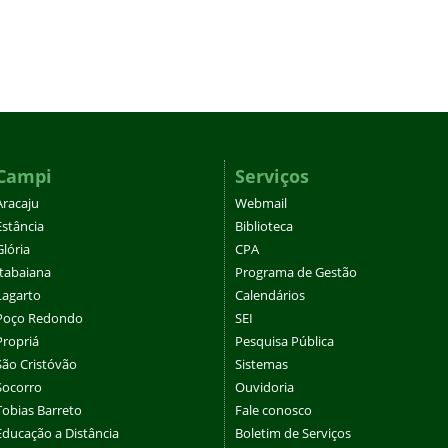
Campi
Serviços
Aracaju
Webmail
Estância
Biblioteca
Glória
CPA
Itabaiana
Programa de Gestão
Lagarto
Calendários
Poço Redondo
SEI
Propriá
Pesquisa Pública
São Cristóvão
Sistemas
Socorro
Ouvidoria
Tobias Barreto
Fale conosco
Educação a Distância
Boletim de Serviços