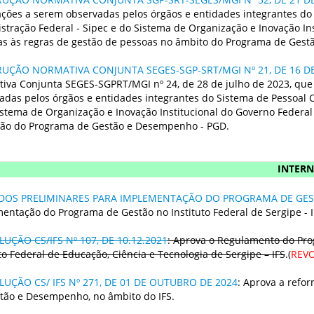
ações a serem observadas pelos órgãos e entidades integrantes do 
stração Federal - Sipec e do Sistema de Organização e Inovação Ins
vas às regras de gestão de pessoas no âmbito do Programa de Ges
RUÇÃO NORMATIVA CONJUNTA SEGES-SGP-SRT/MGI Nº 21, DE 16 DE
iva Conjunta SEGES-SGPRT/MGI nº 24, de 28 de julho de 2023, que
adas pelos órgãos e entidades integrantes do Sistema de Pessoal Ci
istema de Organização e Inovação Institucional do Governo Federal 
ão do Programa de Gestão e Desempenho - PGD.
INTER
DOS PRELIMINARES PARA IMPLEMENTAÇÃO DO PROGRAMA DE GE
entação do Programa de Gestão no Instituto Federal de Sergipe - I
UÇÃO CS/IFS Nº 107, DE 10.12.2021
: Aprova o Regulamento do Pro
uto Federal de Educação, Ciência e Tecnologia de Sergipe – IFS
.(
REV
LUÇÃO CS/ IFS Nº 271, DE 01 DE OUTUBRO DE 2024
: Aprova a ref
tão e Desempenho, no âmbito do IFS.