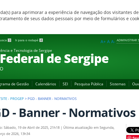
zada(s) para aprimorar a experiência de navegação dos visitantes de
 e tratamento de seus dados pessoais por meio de formulários e coo
ADMINISTRAR S
 busca
3
Ir para o rodapé
4
A+
A
A-
iência e Tecnologia de Sergipe
 Federal de Sergipe
ÃO
grama de Gestão
Calendários
SEI
Pesquisa Pública
Sistemas
Ouv
SITE - PROGEP
>
PGD - BANNER - NORMATIVOS
D - Banner - Normativos
o: Sábado, 19 de Abril de 2025, 21h18
|
Última atualização em Segunda,
rço de 2026, 13h34
Sav