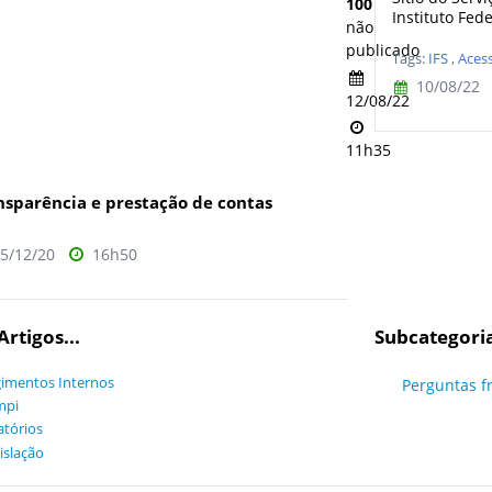
100
Instituto Fede
não
publicado
Tags:
IFS
,
Aces
10/08/22
12/08/22
11h35
nsparência e prestação de contas
5/12/20
16h50
Artigos...
Subcategori
imentos Internos
Perguntas f
mpi
atórios
islação