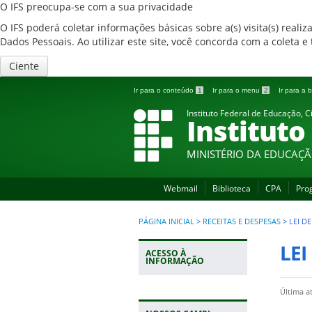
O IFS preocupa-se com a sua privacidade
O IFS poderá coletar informações básicas sobre a(s) visita(s) reali
Dados Pessoais. Ao utilizar este site, você concorda com a coleta
Ciente
Ir para o conteúdo
1
Ir para o menu
2
Ir para a
Instituto Federal de Educação, C
Instituto
MINISTÉRIO DA EDUCAÇ
Webmail
Biblioteca
CPA
Pro
PÁGINA INICIAL
>
RECEITAS E DESPESAS
>
LEI D
LEI
ACESSO À
INFORMAÇÃO
Última a