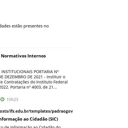
idades estão presentes no
e Normativos Internos
INSTITUCIONAIS PORTARIA Nº
DE DEZEMBRO DE 2021 - Instituir o
e Contratações do Instituto Federal
022. Portaria nº 4003, de 21...
15h23
sts/ifs.edu.br/templates/padraogoverno01/html/com_content/
Informação ao Cidadão (SIC)
iço de Informação ao Cidadão do