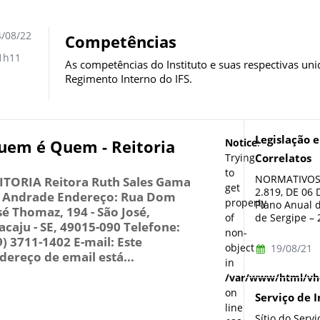
/08/22
Competências
1h11
As competências do Instituto e suas respectivas un
Regimento Interno do IFS.
Legislação 
uem é Quem - Reitoria
Notice
:
Trying
Correlatos
to
NORMATIVOS 
ITORIA Reitora Ruth Sales Gama
get
2.819, DE 06 
 Andrade Endereço: Rua Dom
property
Plano Anual d
sé Thomaz, 194 - São José,
de Sergipe – 2
of
acaju - SE, 49015-090 Telefone:
non-
9) 3711-1402 E-mail: Este
object
19/08/21
dereço de email está...
in
/var/www/html/vho
on
Serviço de 
line
Sítio do Serv