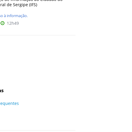
ral de Sergipe (IFS)
so à informação.
12h49
as
requentes