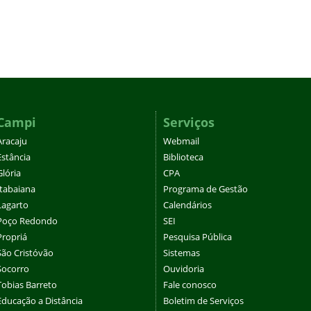
Campi
Serviços
Aracaju
Webmail
Estância
Biblioteca
Glória
CPA
Itabaiana
Programa de Gestão
Lagarto
Calendários
Poço Redondo
SEI
Propriá
Pesquisa Pública
São Cristóvão
Sistemas
Socorro
Ouvidoria
Tobias Barreto
Fale conosco
Educação a Distância
Boletim de Serviços