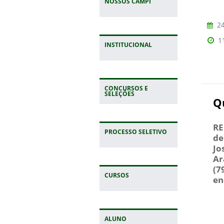
NOSSOS CAMPI
24
1
INSTITUCIONAL
CONCURSOS E
SELEÇÕES
Q
RE
PROCESSO SELETIVO
de
Jo
Ar
(7
CURSOS
en
ALUNO