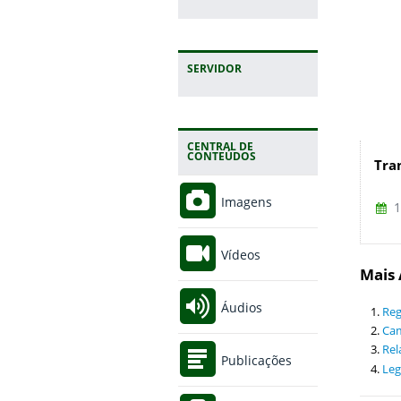
SERVIDOR
CENTRAL DE
CONTEÚDOS
Tra
Imagens
1
Vídeos
Mais 
Áudios
Reg
Ca
Rel
Publicações
Leg