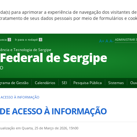
zada(s) para aprimorar a experiência de navegação dos visitantes de
 e tratamento de seus dados pessoais por meio de formulários e coo
ADMINISTRAR S
 busca
3
Ir para o rodapé
4
A+
A
A-
iência e Tecnologia de Sergipe
 Federal de Sergipe
ÃO
grama de Gestão
Calendários
SEI
Pesquisa Pública
Sistemas
Ouv
E ACESSO À INFORMAÇÃO
 DE ACESSO À INFORMAÇÃO
tualização em Quarta, 25 de Março de 2026, 15h00