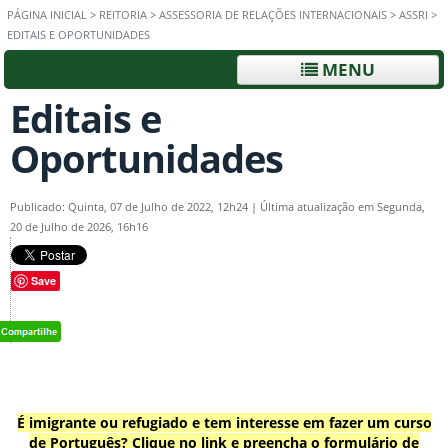
PÁGINA INICIAL
>
REITORIA
>
ASSESSORIA DE RELAÇÕES INTERNACIONAIS
>
ASSRI
>
EDITAIS E OPORTUNIDADES
MENU
Editais e
Oportunidades
Publicado: Quinta, 07 de Julho de 2022, 12h24
|
Última atualização em Segunda,
20 de Julho de 2026, 16h16
Save
É imigrante ou refugiado e tem interesse em fazer um curso
de Português? Clique no link e preencha o formulário de