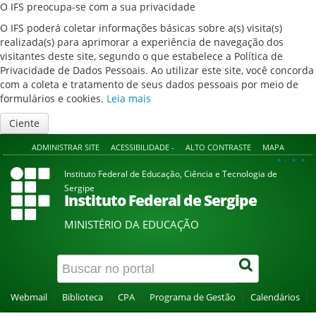
O IFS preocupa-se com a sua privacidade
O IFS poderá coletar informações básicas sobre a(s) visita(s)
realizada(s) para aprimorar a experiência de navegação dos
visitantes deste site, segundo o que estabelece a Política de
Privacidade de Dados Pessoais. Ao utilizar este site, você concorda
com a coleta e tratamento de seus dados pessoais por meio de
formulários e cookies.
Leia mais
Ciente
ADMINISTRAR SITE
ACESSIBILIDADE -
ALTO CONTRASTE
MAPA
A+
A
A-
Instituto Federal de Educação, Ciência e Tecnologia de
Sergipe
Instituto Federal de Sergipe
MINISTÉRIO DA EDUCAÇÃO
Webmail
Biblioteca
CPA
Programa de Gestão
Calendários