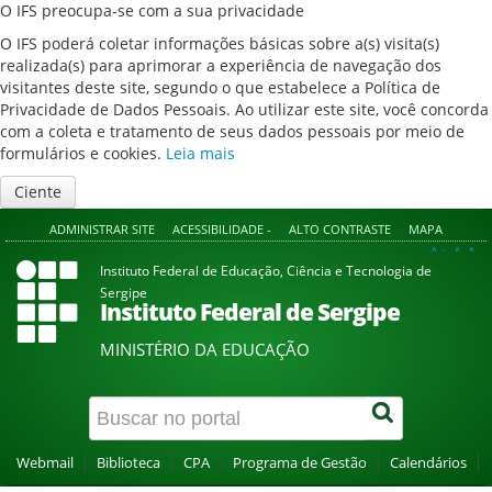
O IFS preocupa-se com a sua privacidade
O IFS poderá coletar informações básicas sobre a(s) visita(s)
realizada(s) para aprimorar a experiência de navegação dos
visitantes deste site, segundo o que estabelece a Política de
Privacidade de Dados Pessoais. Ao utilizar este site, você concorda
com a coleta e tratamento de seus dados pessoais por meio de
formulários e cookies.
Leia mais
Ciente
ADMINISTRAR SITE
ACESSIBILIDADE -
ALTO CONTRASTE
MAPA
A+
A
A-
Instituto Federal de Educação, Ciência e Tecnologia de
Sergipe
Instituto Federal de Sergipe
MINISTÉRIO DA EDUCAÇÃO
Webmail
Biblioteca
CPA
Programa de Gestão
Calendários