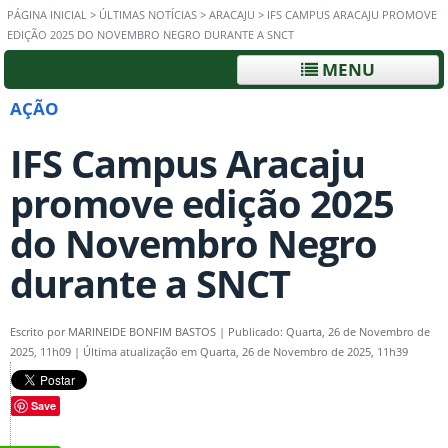
PÁGINA INICIAL
>
ÚLTIMAS NOTÍCIAS
>
ARACAJU
>
IFS CAMPUS ARACAJU PROMOVE
EDIÇÃO 2025 DO NOVEMBRO NEGRO DURANTE A SNCT
MENU
AÇÃO
IFS Campus Aracaju
promove edição 2025
do Novembro Negro
durante a SNCT
Escrito por
MARINEIDE BONFIM BASTOS
|
Publicado: Quarta, 26 de Novembro de
2025, 11h09
|
Última atualização em Quarta, 26 de Novembro de 2025, 11h39
Save