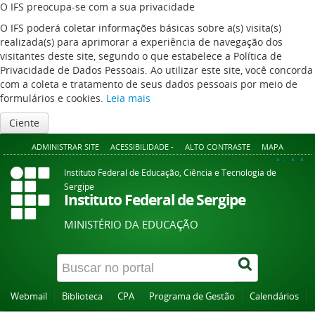
O IFS preocupa-se com a sua privacidade
O IFS poderá coletar informações básicas sobre a(s) visita(s)
realizada(s) para aprimorar a experiência de navegação dos
visitantes deste site, segundo o que estabelece a Política de
Privacidade de Dados Pessoais. Ao utilizar este site, você concorda
com a coleta e tratamento de seus dados pessoais por meio de
formulários e cookies.
Leia mais
Ciente
ADMINISTRAR SITE
ACESSIBILIDADE -
ALTO CONTRASTE
MAPA
A+
A
A-
Instituto Federal de Educação, Ciência e Tecnologia de
Sergipe
Instituto Federal de Sergipe
MINISTÉRIO DA EDUCAÇÃO
Webmail
Biblioteca
CPA
Programa de Gestão
Calendários