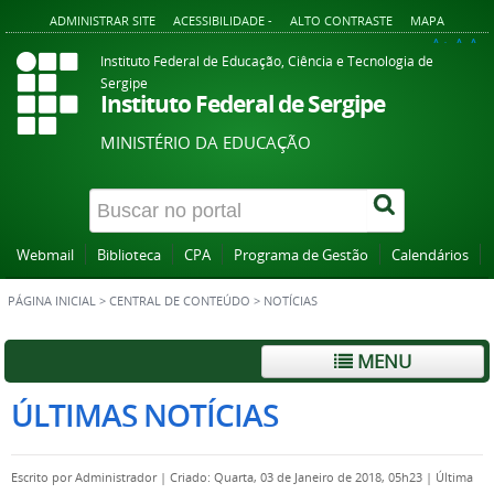
ADMINISTRAR SITE
ACESSIBILIDADE -
ALTO CONTRASTE
MAPA
A+
A
A-
Instituto Federal de Educação, Ciência e Tecnologia de
Sergipe
Instituto Federal de Sergipe
MINISTÉRIO DA EDUCAÇÃO
Webmail
Biblioteca
CPA
Programa de Gestão
Calendários
PÁGINA INICIAL
>
CENTRAL DE CONTEÚDO
>
NOTÍCIAS
MENU
ÚLTIMAS NOTÍCIAS
Escrito por
Administrador
|
Criado: Quarta, 03 de Janeiro de 2018, 05h23
|
Última