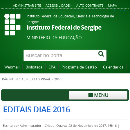
ADMINISTRAR SITE
ACESSIBILIDADE -
ALTO CONTRASTE
MAPA
A+
A
A-
Instituto Federal de Educação, Ciência e Tecnologia de
Sergipe
Instituto Federal de Sergipe
MINISTÉRIO DA EDUCAÇÃO
Webmail
Biblioteca
CPA
Programa de Gestão
Calendários
PÁGINA INICIAL
>
EDITAIS PRAAE
>
2016
MENU
EDITAIS DIAE 2016
Escrito por
Administrador
|
Criado: Quarta, 22 de Novembro de 2017, 16h16
|