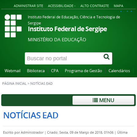
ADMINISTRAR SITE
ACESSIBILIDADE -
ALTO CONTRASTE
MAPA
A+
A
A-
Instituto Federal de Educação, Ciência e Tecnologia de
Sergipe
Instituto Federal de Sergipe
MINISTÉRIO DA EDUCAÇÃO
Webmail
Biblioteca
CPA
Programa de Gestão
Calendários
PÁGINA INICIAL
>
NOTÍCIAS EAD
MENU
NOTÍCIAS EAD
Escrito por
Administrador
|
Criado: Sexta, 09 de Março de 2018, 01h06
|
Última