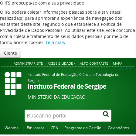
O IFS preocupa-se com a sua privacidade
O IFS poderá coletar informações básicas sobre a(s) visita(s)
realizada(s) para aprimorar a experiência de navegação dos
visitantes deste site, segundo o que estabelece a Política de
Privacidade de Dados Pessoais. Ao utilizar este site, você concorda
com a coleta e tratamento de seus dados pessoais por meio de
formulários e cookies.
Leia mais
Ciente
ADMINISTRAR SITE
ACESSIBILIDADE -
ALTO CONTRASTE
MAPA
A+
A
A-
Instituto Federal de Educação, Ciência e Tecnologia de
Sergipe
Instituto Federal de Sergipe
MINISTÉRIO DA EDUCAÇÃO
Webmail
Biblioteca
CPA
Programa de Gestão
Calendários