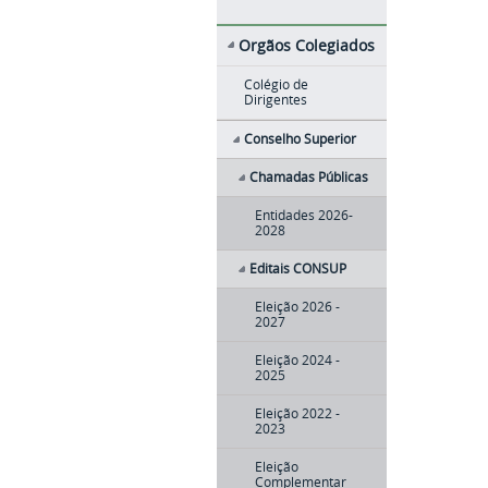
Orgãos Colegiados
Colégio de
Dirigentes
Conselho Superior
Chamadas Públicas
Entidades 2026-
2028
Editais CONSUP
Eleição 2026 -
2027
Eleição 2024 -
2025
Eleição 2022 -
2023
Eleição
Complementar