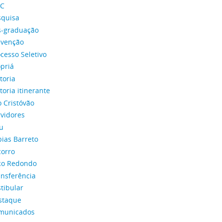
C
squisa
s-graduação
evenção
cesso Seletivo
priá
toria
toria itinerante
 Cristóvão
rvidores
u
ias Barreto
corro
ço Redondo
ansferência
tibular
staque
municados