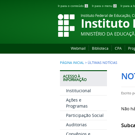
Ir para o conteúdo
1
Ir para o menu
2
Ir para a
Instituto Federal de Educação, C
Instituto
MINISTÉRIO DA EDUCAÇ
Webmail
Biblioteca
CPA
Pro
PÁGINA INICIAL
>
ÚLTIMAS NOTÍCIAS
NOT
ACESSO À
INFORMAÇÃO
Institucional
Escrito 
Ações e
Programas
Não há
Participação Social
Auditorias
Subca
Convênios e