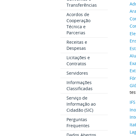
Ad
Transferências
Ar
Acordos de
Co
Cooperação
Co
Técnica e
Parcerias
Ele
En
Receitas e
Despesas
Est
Al
Licitações e
Ex
Contratos
Ext
Servidores
Fó
Informações
Gló
Classificadas
tes
Serviço de
IFS
Informação ao
In
Cidadão (SIC)
In
Perguntas
Ita
Frequentes
La
Dados Abertos