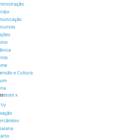
ministração
acaju
municação
ncursos
ições
sino
ância
unos
ame
ensão e Cultura
rum
ria
te
teste x
 TV
ovação
tercâmbio
baiana
garto