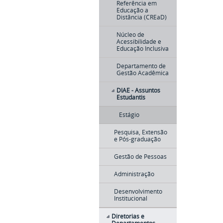
Referência em
Educação a
Distância (CREaD)
Núcleo de
Acessibilidade e
Educação Inclusiva
Departamento de
Gestão Acadêmica
DIAE - Assuntos
Estudantis
Estágio
Pesquisa, Extensão
e Pós-graduação
Gestão de Pessoas
Administração
Desenvolvimento
Institucional
Diretorias e