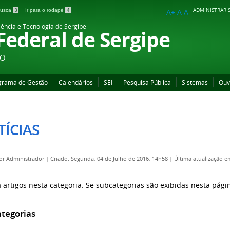
ADMINISTRAR S
 busca
3
Ir para o rodapé
4
A+
A
A-
iência e Tecnologia de Sergipe
 Federal de Sergipe
ÃO
grama de Gestão
Calendários
SEI
Pesquisa Pública
Sistemas
Ouv
ÍCIAS
por
Administrador
|
Criado: Segunda, 04 de Julho de 2016, 14h58
|
Última atualização e
 artigos nesta categoria. Se subcategorias são exibidas nesta pági
tegorias