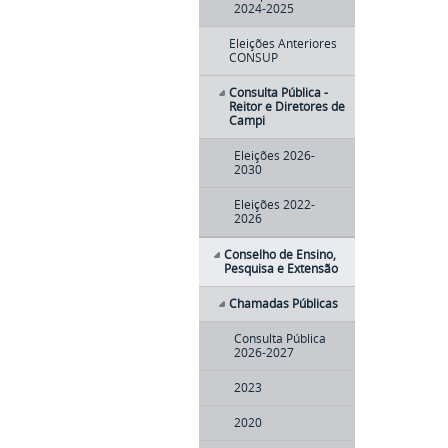
2024-2025
Eleições Anteriores
CONSUP
Consulta Pública -
Reitor e Diretores de
Campi
Eleições 2026-
2030
Eleições 2022-
2026
Conselho de Ensino,
Pesquisa e Extensão
Chamadas Públicas
Consulta Pública
2026-2027
2023
2020