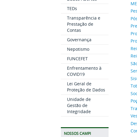
ME
TEDs
Pe
Transparência e
Pó
Prestação de
Pr
Contas
Pro
Governança
Pro
Rei
Nepotismo
Rei
FUNCEFET
São
Enfrentamento à
Se
COVID19
Sis
Lei Geral de
Tob
Proteção de Dados
So
Unidade de
Po
Gestão de
Tr
Integridade
Ves
De
Co
NOSSOS CAMPI