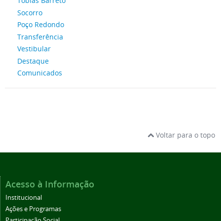
Tobias Barreto
Socorro
Poço Redondo
Transferência
Vestibular
Destaque
Comunicados
Voltar para o topo
Acesso à Informação
Institucional
Ações e Programas
Participação Social