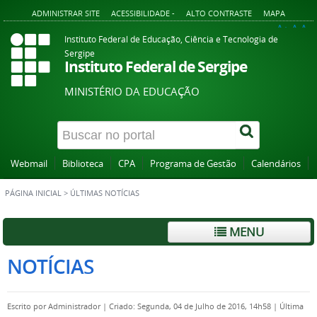
ADMINISTRAR SITE
ACESSIBILIDADE -
ALTO CONTRASTE
MAPA
A+
A
A-
Instituto Federal de Educação, Ciência e Tecnologia de
Sergipe
Instituto Federal de Sergipe
MINISTÉRIO DA EDUCAÇÃO
Webmail
Biblioteca
CPA
Programa de Gestão
Calendários
PÁGINA INICIAL
>
ÚLTIMAS NOTÍCIAS
MENU
NOTÍCIAS
Escrito por
Administrador
|
Criado: Segunda, 04 de Julho de 2016, 14h58
|
Última