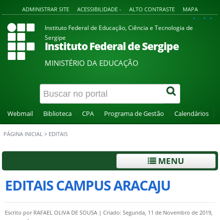
ADMINISTRAR SITE
ACESSIBILIDADE -
ALTO CONTRASTE
MAPA
A+
A
A-
Instituto Federal de Educação, Ciência e Tecnologia de
Sergipe
Instituto Federal de Sergipe
MINISTÉRIO DA EDUCAÇÃO
Webmail
Biblioteca
CPA
Programa de Gestão
Calendários
PÁGINA INICIAL
>
EDITAIS
MENU
EDITAIS CAMPUS ARACAJU
Escrito por
RAFAEL OLIVA DE SOUSA
|
Criado: Segunda, 11 de Novembro de 2019,