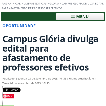
PÁGINA INICIAL
>
ÚLTIMAS NOTÍCIAS
>
GLÓRIA
>
CAMPUS GLÓRIA DIVULGA EDITAL
PARA AFASTAMENTO DE PROFESSORES EFETIVOS
MENU
OPORTUNIDADE
Campus Glória divulga
edital para
afastamento de
professores efetivos
Publicado: Segunda, 29 de Setembro de 2025, 16h36
|
Última atualização em
Terça, 04 de Novembro de 2025, 16h13
Save