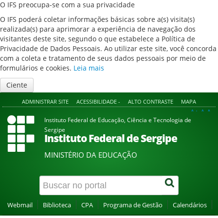
O IFS preocupa-se com a sua privacidade
O IFS poderá coletar informações básicas sobre a(s) visita(s)
realizada(s) para aprimorar a experiência de navegação dos
visitantes deste site, segundo o que estabelece a Política de
Privacidade de Dados Pessoais. Ao utilizar este site, você concorda
com a coleta e tratamento de seus dados pessoais por meio de
formulários e cookies.
Leia mais
Ciente
ADMINISTRAR SITE
ACESSIBILIDADE -
ALTO CONTRASTE
MAPA
A+
A
A-
Instituto Federal de Educação, Ciência e Tecnologia de
Sergipe
Instituto Federal de Sergipe
MINISTÉRIO DA EDUCAÇÃO
Webmail
Biblioteca
CPA
Programa de Gestão
Calendários