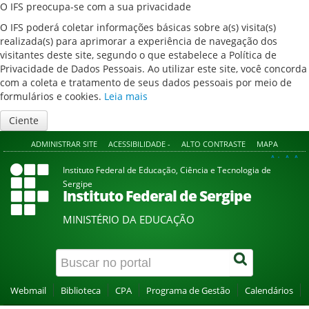
O IFS preocupa-se com a sua privacidade
O IFS poderá coletar informações básicas sobre a(s) visita(s)
realizada(s) para aprimorar a experiência de navegação dos
visitantes deste site, segundo o que estabelece a Política de
Privacidade de Dados Pessoais. Ao utilizar este site, você concorda
com a coleta e tratamento de seus dados pessoais por meio de
formulários e cookies.
Leia mais
Ciente
ADMINISTRAR SITE
ACESSIBILIDADE -
ALTO CONTRASTE
MAPA
A+
A
A-
Instituto Federal de Educação, Ciência e Tecnologia de
Sergipe
Instituto Federal de Sergipe
MINISTÉRIO DA EDUCAÇÃO
Webmail
Biblioteca
CPA
Programa de Gestão
Calendários