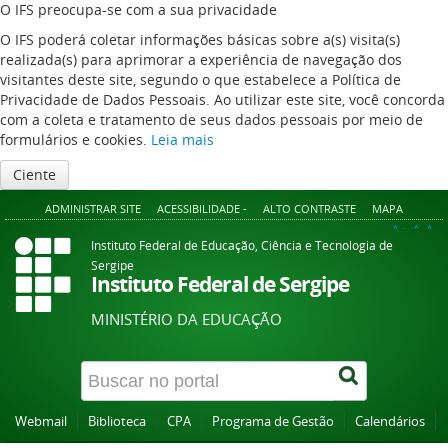
O IFS preocupa-se com a sua privacidade
O IFS poderá coletar informações básicas sobre a(s) visita(s)
realizada(s) para aprimorar a experiência de navegação dos
visitantes deste site, segundo o que estabelece a Política de
Privacidade de Dados Pessoais. Ao utilizar este site, você concorda
com a coleta e tratamento de seus dados pessoais por meio de
formulários e cookies.
Leia mais
Ciente
ADMINISTRAR SITE
ACESSIBILIDADE -
ALTO CONTRASTE
MAPA
A+
A
A-
Instituto Federal de Educação, Ciência e Tecnologia de
Sergipe
Instituto Federal de Sergipe
MINISTÉRIO DA EDUCAÇÃO
Webmail
Biblioteca
CPA
Programa de Gestão
Calendários