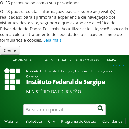
O IFS preocupa-se com a sua privacidade
O IFS poderá coletar informações básicas sobre a(s) visita(s)
realizada(s) para aprimorar a experiência de navegação dos
visitantes deste site, segundo o que estabelece a Política de
Privacidade de Dados Pessoais. Ao utilizar este site, você concorda
com a coleta e tratamento de seus dados pessoais por meio de
formulários e cookies.
Leia mais
Ciente
ADMINISTRAR SITE
ACESSIBILIDADE -
ALTO CONTRASTE
MAPA
A+
A
A-
Instituto Federal de Educação, Ciência e Tecnologia de
Sergipe
Instituto Federal de Sergipe
MINISTÉRIO DA EDUCAÇÃO
Webmail
Biblioteca
CPA
Programa de Gestão
Calendários