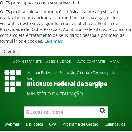
O IFS preocupa-se com a sua privacidade
O IFS poderá coletar informações básicas sobre a(s) visita(s)
realizada(s) para aprimorar a experiência de navegação dos
visitantes deste site, segundo o que estabelece a Política de
Privacidade de Dados Pessoais. Ao utilizar este site, você concorda
com a coleta e tratamento de seus dados pessoais por meio de
formulários e cookies.
Leia mais
Ciente
ADMINISTRAR SITE
ACESSIBILIDADE -
ALTO CONTRASTE
MAPA
A+
A
A-
Instituto Federal de Educação, Ciência e Tecnologia de
Sergipe
Instituto Federal de Sergipe
MINISTÉRIO DA EDUCAÇÃO
Webmail
Biblioteca
CPA
Programa de Gestão
Calendários