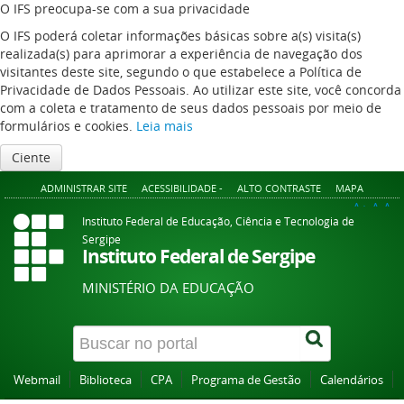
O IFS preocupa-se com a sua privacidade
O IFS poderá coletar informações básicas sobre a(s) visita(s)
realizada(s) para aprimorar a experiência de navegação dos
visitantes deste site, segundo o que estabelece a Política de
Privacidade de Dados Pessoais. Ao utilizar este site, você concorda
com a coleta e tratamento de seus dados pessoais por meio de
formulários e cookies.
Leia mais
Ciente
ADMINISTRAR SITE
ACESSIBILIDADE -
ALTO CONTRASTE
MAPA
A+
A
A-
Instituto Federal de Educação, Ciência e Tecnologia de
Sergipe
Instituto Federal de Sergipe
MINISTÉRIO DA EDUCAÇÃO
Webmail
Biblioteca
CPA
Programa de Gestão
Calendários