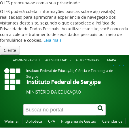
O IFS preocupa-se com a sua privacidade
O IFS poderá coletar informações básicas sobre a(s) visita(s)
realizada(s) para aprimorar a experiência de navegação dos
visitantes deste site, segundo o que estabelece a Política de
Privacidade de Dados Pessoais. Ao utilizar este site, você concorda
com a coleta e tratamento de seus dados pessoais por meio de
formulários e cookies.
Leia mais
Ciente
ADMINISTRAR SITE
ACESSIBILIDADE -
ALTO CONTRASTE
MAPA
A+
A
A-
Instituto Federal de Educação, Ciência e Tecnologia de
Sergipe
Instituto Federal de Sergipe
MINISTÉRIO DA EDUCAÇÃO
Webmail
Biblioteca
CPA
Programa de Gestão
Calendários