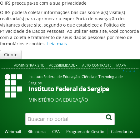
O IFS preocupa-se com a sua privacidade
O IFS poderá coletar informações básicas sobre a(s) visita(s)
realizada(s) para aprimorar a experiência de navegação dos
visitantes deste site, segundo o que estabelece a Política de
Privacidade de Dados Pessoais. Ao utilizar este site, você concorda
com a coleta e tratamento de seus dados pessoais por meio de
formulários e cookies.
Leia mais
Ciente
ADMINISTRAR SITE
ACESSIBILIDADE -
ALTO CONTRASTE
MAPA
A+
A
A-
Instituto Federal de Educação, Ciência e Tecnologia de
Sergipe
Instituto Federal de Sergipe
MINISTÉRIO DA EDUCAÇÃO
Webmail
Biblioteca
CPA
Programa de Gestão
Calendários