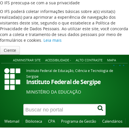
O IFS preocupa-se com a sua privacidade
O IFS poderá coletar informações básicas sobre a(s) visita(s)
realizada(s) para aprimorar a experiência de navegação dos
visitantes deste site, segundo o que estabelece a Política de
Privacidade de Dados Pessoais. Ao utilizar este site, você concorda
com a coleta e tratamento de seus dados pessoais por meio de
formulários e cookies.
Leia mais
Ciente
ADMINISTRAR SITE
ACESSIBILIDADE -
ALTO CONTRASTE
MAPA
A+
A
A-
Instituto Federal de Educação, Ciência e Tecnologia de
Sergipe
Instituto Federal de Sergipe
MINISTÉRIO DA EDUCAÇÃO
Webmail
Biblioteca
CPA
Programa de Gestão
Calendários