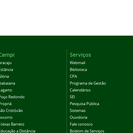
Campi
Serviços
Aracaju
Webmail
Estância
Biblioteca
Glória
CPA
Itabaiana
Programa de Gestão
Lagarto
Calendários
Poço Redondo
SEI
Propriá
Pesquisa Pública
São Cristóvão
Sistemas
Socorro
Ouvidoria
Tobias Barreto
Fale conosco
Educação a Distância
Boletim de Serviços