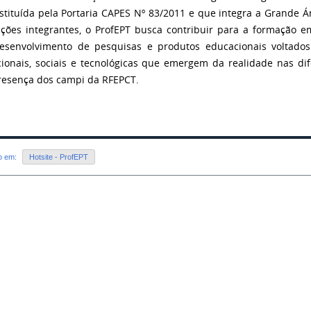
instituída pela Portaria CAPES Nº 83/2011 e que integra a Grande Á
uições integrantes, o ProfEPT busca contribuir para a formação e
esenvolvimento de pesquisas e produtos educacionais voltad
ionais, sociais e tecnológicas que emergem da realidade nas dif
resença dos campi da RFEPCT.
do em:
Hotsite - ProfEPT