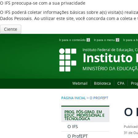
O IFS preocupa-se com a sua privacidade
O IFS poderá coletar informações básicas sobre a(s) visita(s) reali
Dados Pessoais. Ao utilizar este site, você concorda com a coleta
Ciente
Ir para o conteúdo
1
Ir para o menu
2
Ir para a
Instituto Federal de Educação, C
Instituto
MINISTÉRIO DA EDUCAÇ
Webmail
Biblioteca
CPA
Pro
PÁGINA INICIAL
>
O PROFEPT
O 
PROG. PÓS-GRAD. EM
EDUC. PROFISSIONAL E
TECNOLÓGICA
O IFS
Publicad
31 de Ou
O ProfEPT