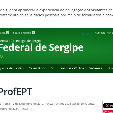
zada(s) para aprimorar a experiência de navegação dos visitantes de
 e tratamento de seus dados pessoais por meio de formulários e coo
ADMINISTRAR S
 busca
3
Ir para o rodapé
4
A+
A
A-
iência e Tecnologia de Sergipe
 Federal de Sergipe
ÃO
grama de Gestão
Calendários
SEI
Pesquisa Pública
Sistemas
Ouv
ProfEPT
o: Terça, 12 de Dezembro de 2017, 10h22
|
Última atualização em Quinta,
tubro de 2024, 11h23
Sav