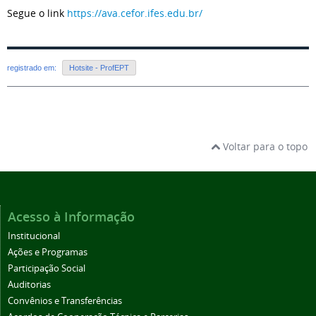
Segue o link
https://ava.cefor.ifes.edu.br/
registrado em:
Hotsite - ProfEPT
Voltar para o topo
Acesso à Informação
Institucional
Ações e Programas
Participação Social
Auditorias
Convênios e Transferências