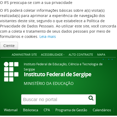
O IFS preocupa-se com a sua privacidade
O IFS poderá coletar informações básicas sobre a(s) visita(s)
realizada(s) para aprimorar a experiência de navegação dos
visitantes deste site, segundo o que estabelece a Política de
Privacidade de Dados Pessoais. Ao utilizar este site, você concorda
com a coleta e tratamento de seus dados pessoais por meio de
formulários e cookies.
Leia mais
Ciente
ADMINISTRAR SITE
ACESSIBILIDADE -
ALTO CONTRASTE
MAPA
A+
A
A-
Instituto Federal de Educação, Ciência e Tecnologia de
Sergipe
Instituto Federal de Sergipe
MINISTÉRIO DA EDUCAÇÃO
Webmail
Biblioteca
CPA
Programa de Gestão
Calendários