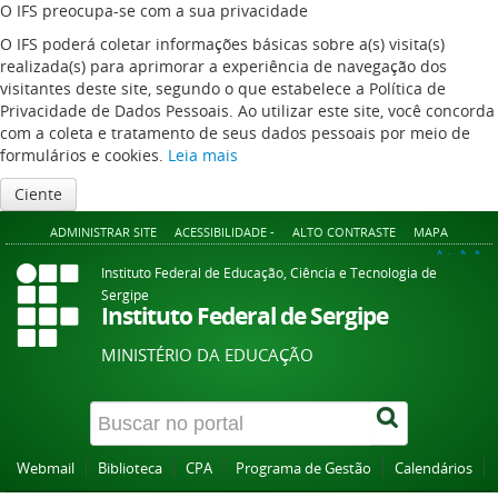
O IFS preocupa-se com a sua privacidade
O IFS poderá coletar informações básicas sobre a(s) visita(s)
realizada(s) para aprimorar a experiência de navegação dos
visitantes deste site, segundo o que estabelece a Política de
Privacidade de Dados Pessoais. Ao utilizar este site, você concorda
com a coleta e tratamento de seus dados pessoais por meio de
formulários e cookies.
Leia mais
Ciente
ADMINISTRAR SITE
ACESSIBILIDADE -
ALTO CONTRASTE
MAPA
A+
A
A-
Instituto Federal de Educação, Ciência e Tecnologia de
Sergipe
Instituto Federal de Sergipe
MINISTÉRIO DA EDUCAÇÃO
Webmail
Biblioteca
CPA
Programa de Gestão
Calendários