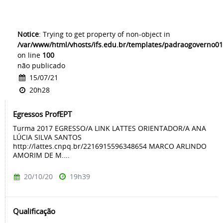
Notice
: Trying to get property of non-object in
/var/www/html/vhosts/ifs.edu.br/templates/padraogoverno01
on line
100
não publicado
15/07/21
20h28
Egressos ProfEPT
Turma 2017 EGRESSO/A LINK LATTES ORIENTADOR/A ANA
LÚCIA SILVA SANTOS
http://lattes.cnpq.br/2216915596348654 MARCO ARLINDO
AMORIM DE M....
20/10/20
19h39
Qualificação