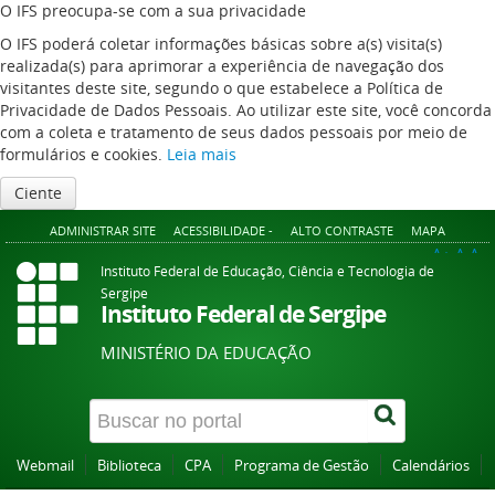
O IFS preocupa-se com a sua privacidade
O IFS poderá coletar informações básicas sobre a(s) visita(s)
realizada(s) para aprimorar a experiência de navegação dos
visitantes deste site, segundo o que estabelece a Política de
Privacidade de Dados Pessoais. Ao utilizar este site, você concorda
com a coleta e tratamento de seus dados pessoais por meio de
formulários e cookies.
Leia mais
Ciente
ADMINISTRAR SITE
ACESSIBILIDADE -
ALTO CONTRASTE
MAPA
A+
A
A-
Instituto Federal de Educação, Ciência e Tecnologia de
Sergipe
Instituto Federal de Sergipe
MINISTÉRIO DA EDUCAÇÃO
Webmail
Biblioteca
CPA
Programa de Gestão
Calendários