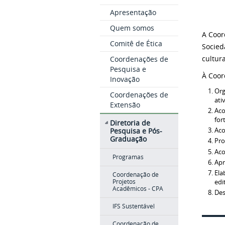
Apresentação
Quem somos
A Coor
Comitê de Ética
Socied
cultura
Coordenações de
Pesquisa e
À Coor
Inovação
Org
Coordenações de
ati
Extensão
Aco
for
Diretoria de
Pesquisa e Pós-
Aco
Graduação
Pro
Aco
Programas
Apr
Ela
Coordenação de
edi
Projetos
Acadêmicos - CPA
Des
IFS Sustentável
Coordenação de