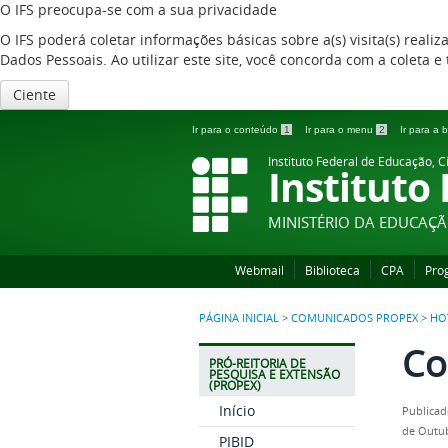
O IFS preocupa-se com a sua privacidade
O IFS poderá coletar informações básicas sobre a(s) visita(s) reali
Dados Pessoais. Ao utilizar este site, você concorda com a coleta
Ciente
Ir para o conteúdo
1
Ir para o menu
2
Ir para a
Instituto Federal de Educação, C
Instituto
MINISTÉRIO DA EDUCAÇ
Webmail
Biblioteca
CPA
Pro
PÁGINA INICIAL
>
COMUNICADOS PROPEX
>
HOT
Co
PRÓ-REITORIA DE
PESQUISA E EXTENSÃO
(PROPEX)
Início
Publicad
de Outub
PIBID