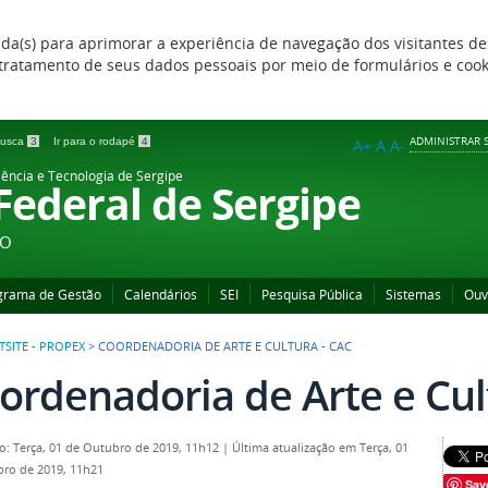
zada(s) para aprimorar a experiência de navegação dos visitantes de
 e tratamento de seus dados pessoais por meio de formulários e coo
ADMINISTRAR S
 busca
3
Ir para o rodapé
4
A+
A
A-
iência e Tecnologia de Sergipe
 Federal de Sergipe
ÃO
grama de Gestão
Calendários
SEI
Pesquisa Pública
Sistemas
Ouv
SITE - PROPEX
>
COORDENADORIA DE ARTE E CULTURA - CAC
ordenadoria de Arte e Cul
o: Terça, 01 de Outubro de 2019, 11h12
|
Última atualização em Terça, 01
ro de 2019, 11h21
Sav