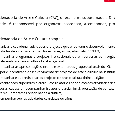
denadoria de Arte e Cultura (CAC), diretamente subordinado a Dire
ade, é responsável por organizar, coordenar, acompanhar, prop
.
denadoria de Arte e Cultura compete:
anizar e coordenar atividades e projetos que envolvam o desenvolvimento c
vidades de extensão dentro das estratégias traçadas pela PROPEX;
mpanhar programas e projetos institucionais ou em parcerias com órgã
talecendo a arte e a cultura local e regional;
mpanhar as apresentações interna e externa dos grupos culturais doIFS;
por e incentivar o desenvolvimento de projetos de arte e cultura na institui
mpanhar e supervisionar os projetos de arte e cultura daInstituição;
esentar aos superiores hierárquicos relatórios periódicos das atividades de
borar, cadastrar, acompanhar (relatório parcial, final, prestação de contas
tais ou programas relacionados à cultura;
empenhar outras atividades correlatas ou afins.