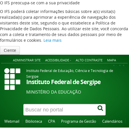
O IFS preocupa-se com a sua privacidade
O IFS poderá coletar informações básicas sobre a(s) visita(s)
realizada(s) para aprimorar a experiência de navegação dos
visitantes deste site, segundo o que estabelece a Política de
Privacidade de Dados Pessoais. Ao utilizar este site, você concorda
com a coleta e tratamento de seus dados pessoais por meio de
formulários e cookies.
Leia mais
Ciente
ADMINISTRAR SITE
ACESSIBILIDADE -
ALTO CONTRASTE
MAPA
A+
A
A-
Instituto Federal de Educação, Ciência e Tecnologia de
Sergipe
Instituto Federal de Sergipe
MINISTÉRIO DA EDUCAÇÃO
Webmail
Biblioteca
CPA
Programa de Gestão
Calendários