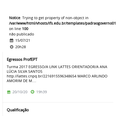
Notice
: Trying to get property of non-object in
/var/www/html/vhosts/ifs.edu.br/templates/padraogoverno01
on line
100
não publicado
15/07/21
20h28
Egressos ProfEPT
Turma 2017 EGRESSO/A LINK LATTES ORIENTADOR/A ANA
LÚCIA SILVA SANTOS
http://lattes.cnpq.br/2216915596348654 MARCO ARLINDO
AMORIM DE M....
20/10/20
19h39
Qualificação