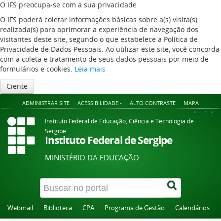
O IFS preocupa-se com a sua privacidade
O IFS poderá coletar informações básicas sobre a(s) visita(s)
realizada(s) para aprimorar a experiência de navegação dos
visitantes deste site, segundo o que estabelece a Política de
Privacidade de Dados Pessoais. Ao utilizar este site, você concorda
com a coleta e tratamento de seus dados pessoais por meio de
formulários e cookies.
Leia mais
Ciente
ADMINISTRAR SITE
ACESSIBILIDADE -
ALTO CONTRASTE
MAPA
A+
A
A-
Instituto Federal de Educação, Ciência e Tecnologia de
Sergipe
Instituto Federal de Sergipe
MINISTÉRIO DA EDUCAÇÃO
Webmail
Biblioteca
CPA
Programa de Gestão
Calendários